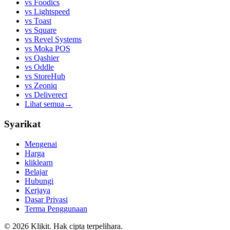
vs
Foodics
vs
Lightspeed
vs
Toast
vs
Square
vs
Revel Systems
vs
Moka POS
vs
Qashier
vs
Oddle
vs
StoreHub
vs
Zeoniq
vs
Deliverect
Lihat semua
→
Syarikat
Mengenai
Harga
kliklearn
Belajar
Hubungi
Kerjaya
Dasar Privasi
Terma Penggunaan
© 2026 Klikit. Hak cipta terpelihara.