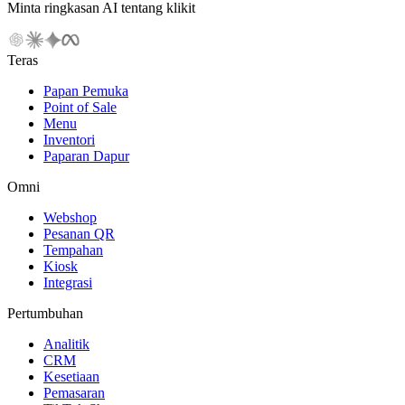
Minta ringkasan AI tentang klikit
Teras
Papan Pemuka
Point of Sale
Menu
Inventori
Paparan Dapur
Omni
Webshop
Pesanan QR
Tempahan
Kiosk
Integrasi
Pertumbuhan
Analitik
CRM
Kesetiaan
Pemasaran