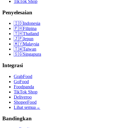
TikTok Shop
Penyelesaian
🇮🇩
Indonesia
🇵🇭
Filipina
🇹🇭
Thailand
🇯🇵
Jepun
🇲🇾
Malaysia
🇹🇼
Taiwan
🇸🇬
Singapura
Integrasi
GrabFood
GoFood
Foodpanda
TikTok Shop
Deliveroo
ShopeeFood
Lihat semua
→
Bandingkan