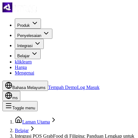
Produk
Penyelesaian
Integrasi
Belajar
kliklearn
Harga
Mengenai
Tempah Demo
Log Masuk
Bahasa Melayu
ms
ms
Toggle menu
Laman Utama
Belajar
Integrasi POS GrabFood di Filipina: Panduan Lengkap untuk