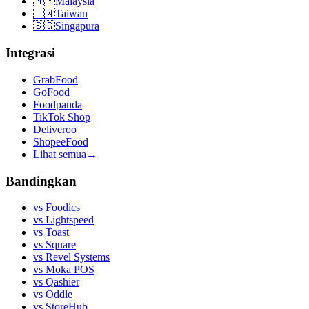
🇲🇾
Malaysia
🇹🇼
Taiwan
🇸🇬
Singapura
Integrasi
GrabFood
GoFood
Foodpanda
TikTok Shop
Deliveroo
ShopeeFood
Lihat semua
→
Bandingkan
vs
Foodics
vs
Lightspeed
vs
Toast
vs
Square
vs
Revel Systems
vs
Moka POS
vs
Qashier
vs
Oddle
vs
StoreHub