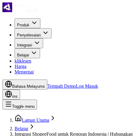
Produk
Penyelesaian
Integrasi
Belajar
kliklearn
Harga
Mengenai
Tempah Demo
Log Masuk
Bahasa Melayu
ms
ms
Toggle menu
Laman Utama
Belajar
Integrasi ShopeeFood untuk Restoran Indonesia | Hubungkan