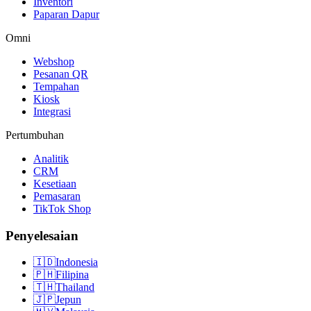
Inventori
Paparan Dapur
Omni
Webshop
Pesanan QR
Tempahan
Kiosk
Integrasi
Pertumbuhan
Analitik
CRM
Kesetiaan
Pemasaran
TikTok Shop
Penyelesaian
🇮🇩
Indonesia
🇵🇭
Filipina
🇹🇭
Thailand
🇯🇵
Jepun