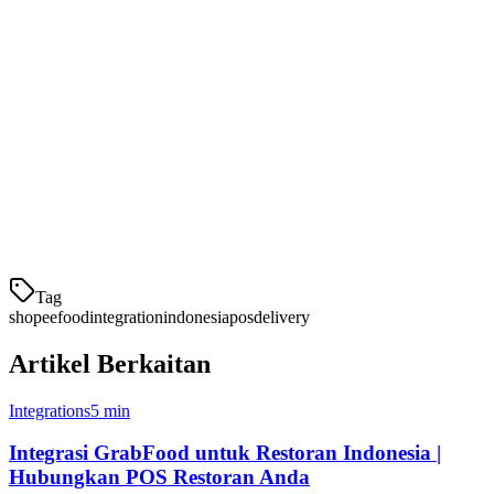
uji untuk memastikan semuanya berjalan dengan benar
Mulai Menggunakan
— Mulai menerima pesanan
ShopeeFood nyata secara langsung di POS Anda
Klikit vs Pengelolaan Pesanan Manual
Klikit +
Pengelolaan Tablet
Fitur
ShopeeFood
Manual
P
Tag
shopeefood
integration
indonesia
pos
delivery
Artikel Berkaitan
Integrations
5 min
Integrasi GrabFood untuk Restoran Indonesia |
Hubungkan POS Restoran Anda