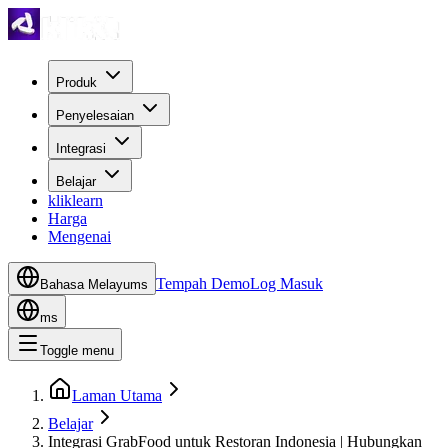
Produk
Penyelesaian
Integrasi
Belajar
kliklearn
Harga
Mengenai
Tempah Demo
Log Masuk
Bahasa Melayu
ms
ms
Toggle menu
Laman Utama
Belajar
Integrasi GrabFood untuk Restoran Indonesia | Hubungkan