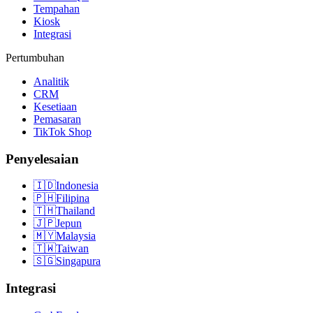
Tempahan
Kiosk
Integrasi
Pertumbuhan
Analitik
CRM
Kesetiaan
Pemasaran
TikTok Shop
Penyelesaian
🇮🇩
Indonesia
🇵🇭
Filipina
🇹🇭
Thailand
🇯🇵
Jepun
🇲🇾
Malaysia
🇹🇼
Taiwan
🇸🇬
Singapura
Integrasi