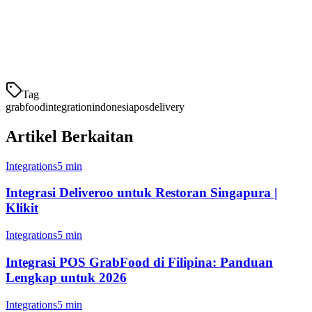
Menu
satu klik
terpisah
Otomatis di
Pelacakan
Pelacakan manual, rentan
semua
Inventaris
terhadap kesalahan
platform
Tag
grabfood
integration
indonesia
pos
delivery
Artikel Berkaitan
Integrations
5 min
Integrasi Deliveroo untuk Restoran Singapura |
Klikit
Integrations
5 min
Integrasi POS GrabFood di Filipina: Panduan
Lengkap untuk 2026
Integrations
5 min