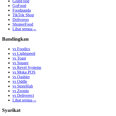
GrabFood
GoFood
Foodpanda
TikTok Shop
Deliveroo
ShopeeFood
Lihat semua
→
Bandingkan
vs
Foodics
vs
Lightspeed
vs
Toast
vs
Square
vs
Revel Systems
vs
Moka POS
vs
Qashier
vs
Oddle
vs
StoreHub
vs
Zeoniq
vs
Deliverect
Lihat semua
→
Syarikat