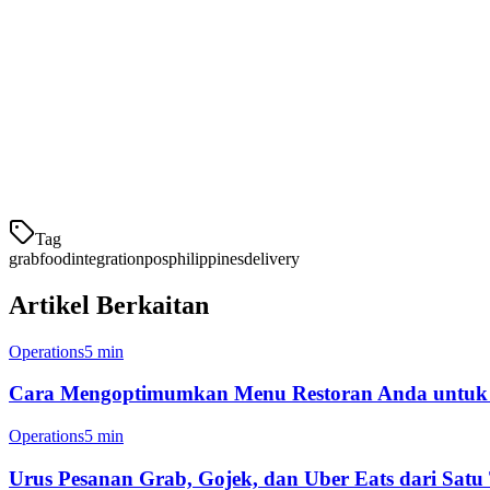
Mulakan dengan Integrasi GrabFood
Mengatur integrasi GrabFood dengan Klikit memerlukan kurang dari
Hubungkan akaun pembekal GrabFood anda
Segerakan item menu anda
Konfigurasikan penghalaan pes
Tag
grabfood
integration
pos
philippines
delivery
Artikel Berkaitan
Operations
5 min
Cara Mengoptimumkan Menu Restoran Anda untuk P
Operations
5 min
Urus Pesanan Grab, Gojek, dan Uber Eats dari Satu T