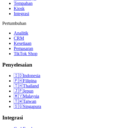
Tempahan
Kiosk
Integrasi
Pertumbuhan
Analitik
CRM
Kesetiaan
Pemasaran
TikTok Shop
Penyelesaian
🇮🇩
Indonesia
🇵🇭
Filipina
🇹🇭
Thailand
🇯🇵
Jepun
🇲🇾
Malaysia
🇹🇼
Taiwan
🇸🇬
Singapura
Integrasi