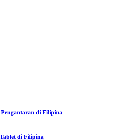
pada 30 minit. Pasukan kami membantu anda:
engantaran di Filipina
ablet di Filipina