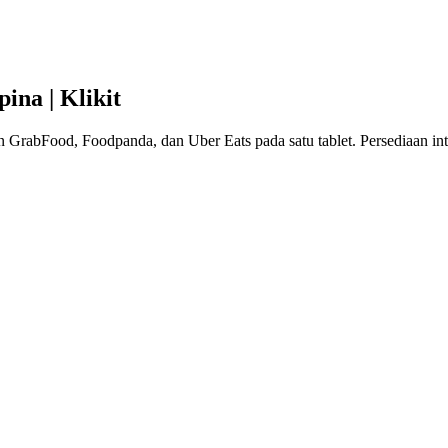
ina | Klikit
rabFood, Foodpanda, dan Uber Eats pada satu tablet. Persediaan int
n di Filipina
nda tidak perlu bermaksud bermain seberapa banyak tablet atau secar
m POS secara automatik.
k Restoran Filipina