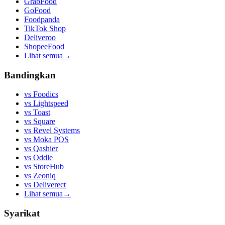
GrabFood
GoFood
Foodpanda
TikTok Shop
Deliveroo
ShopeeFood
Lihat semua
→
Bandingkan
vs
Foodics
vs
Lightspeed
vs
Toast
vs
Square
vs
Revel Systems
vs
Moka POS
vs
Qashier
vs
Oddle
vs
StoreHub
vs
Zeoniq
vs
Deliverect
Lihat semua
→
Syarikat