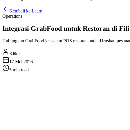
Kembali ke Learn
Operations
Integrasi GrabFood untuk Restoran di Filip
Hubungkan GrabFood ke sistem POS restoran anda. Uruskan pesanan G
Klikit
17 Mei 2026
5 min
read
Integrasi GrabFood untuk Restora
Mengelola pesanan GrabFood bersama dengan pesanan dalam talian a
Klikit, semua pesanan penghantaran anda mengalir langsung ke siste
Mengapa Integrasi GrabFood Penting untu