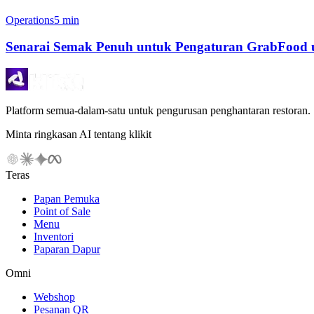
Operations
5 min
Senarai Semak Penuh untuk Pengaturan GrabFood u
Platform semua-dalam-satu untuk pengurusan penghantaran restoran.
Minta ringkasan AI tentang klikit
Teras
Papan Pemuka
Point of Sale
Menu
Inventori
Paparan Dapur
Omni
Webshop
Pesanan QR