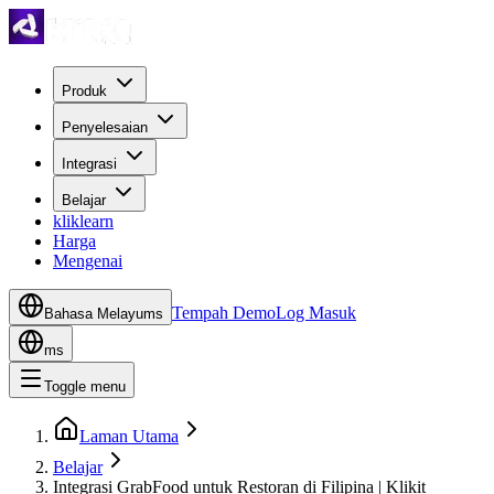
Produk
Penyelesaian
Integrasi
Belajar
kliklearn
Harga
Mengenai
Tempah Demo
Log Masuk
Bahasa Melayu
ms
ms
Toggle menu
Laman Utama
Belajar
Integrasi GrabFood untuk Restoran di Filipina | Klikit