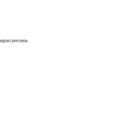
egrasi percuma.
a manual memasukkan setiap pesanan. Dengan integrasi GrabFood