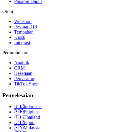
Paparan Dapur
Omni
Webshop
Pesanan QR
Tempahan
Kiosk
Integrasi
Pertumbuhan
Analitik
CRM
Kesetiaan
Pemasaran
TikTok Shop
Penyelesaian
🇮🇩
Indonesia
🇵🇭
Filipina
🇹🇭
Thailand
🇯🇵
Jepun
🇲🇾
Malaysia