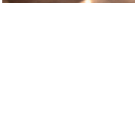
Urus Pesanan Grab, Gojek, dan
Uber Eats dari Satu Tablet di
Filipina
Mengelola restoran di Filipina berarti berurusan dengan beberapa
aplikasi penghantaran. GrabFood, Gojek, dan Uber Eats masing-
masing mewakili ribuan pelanggan berpotensi — tetapi
mengelolanya secara terpisah adalah menghabiskan keuntungan dan
kewarasan anda.
Ini adalah kenyataan: kebanyakan restoran di Manila, Cebu, dan di
seluruh Filipina menggunakan
2-3 tablet terpisah
hanya untuk
mengelola pesanan penghantaran. Itu tidak berkelanjutan. Setiap
detik yang dihabiskan staf anda untuk beralih antara aplikasi adalah
uang yang hilang.