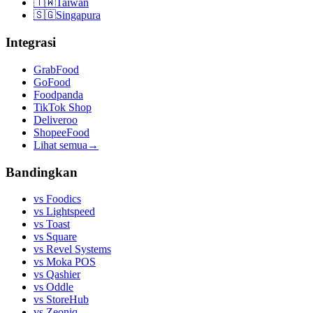
🇹🇼
Taiwan
🇸🇬
Singapura
Integrasi
GrabFood
GoFood
Foodpanda
TikTok Shop
Deliveroo
ShopeeFood
Lihat semua
→
Bandingkan
vs
Foodics
vs
Lightspeed
vs
Toast
vs
Square
vs
Revel Systems
vs
Moka POS
vs
Qashier
vs
Oddle
vs
StoreHub
vs
Zeoniq