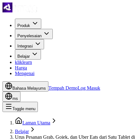
Produk
Penyelesaian
Integrasi
Belajar
kliklearn
Harga
Mengenai
Tempah Demo
Log Masuk
Bahasa Melayu
ms
ms
Toggle menu
Laman Utama
Belajar
Urus Pesanan Grab, Gojek, dan Uber Eats dari Satu Tablet di