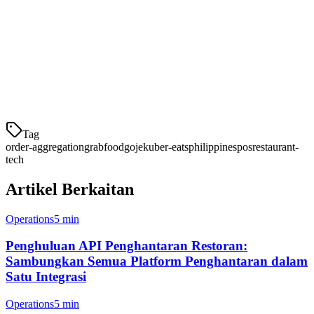
4. Paparan Dapur Bersatu
Staf dapur melihat semua pesanan pada satu layar. Tidak ada lagi
berlari-lari antara tablet. Pesanan secara otomatis diurutkan
berdasarkan waktu, jadi tidak ada yang terlewat.
Tag
order-aggregation
grabfood
gojek
uber-eats
philippines
pos
restaurant-
tech
Artikel Berkaitan
Operations
5 min
Penghuluan API Penghantaran Restoran:
Sambungkan Semua Platform Penghantaran dalam
Satu Integrasi
Operations
5 min