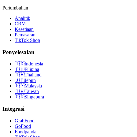
Pertumbuhan
Analitik
CRM
Kesetiaan
Pemasaran
TikTok Shop
Penyelesaian
🇮🇩
Indonesia
🇵🇭
Filipina
🇹🇭
Thailand
🇯🇵
Jepun
🇲🇾
Malaysia
🇹🇼
Taiwan
🇸🇬
Singapura
Integrasi
GrabFood
GoFood
Foodpanda