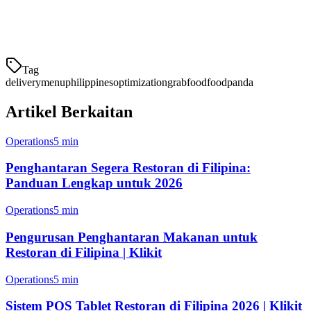
Masak al dente dan dipack secara terpisah dari saus, item ini tahan
lama. Namun, mereka memerlukan kemasan yang hati-hati untuk
mencegah kemelemutan.
Tag
delivery
menu
philippines
optimization
grabfood
foodpanda
Artikel Berkaitan
Operations
5 min
Penghantaran Segera Restoran di Filipina:
Panduan Lengkap untuk 2026
Operations
5 min
Pengurusan Penghantaran Makanan untuk
Restoran di Filipina | Klikit
Operations
5 min
Sistem POS Tablet Restoran di Filipina 2026 | Klikit