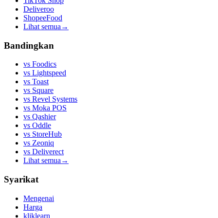
TikTok Shop
Deliveroo
ShopeeFood
Lihat semua
→
Bandingkan
vs
Foodics
vs
Lightspeed
vs
Toast
vs
Square
vs
Revel Systems
vs
Moka POS
vs
Qashier
vs
Oddle
vs
StoreHub
vs
Zeoniq
vs
Deliverect
Lihat semua
→
Syarikat
Mengenai
Harga
kliklearn