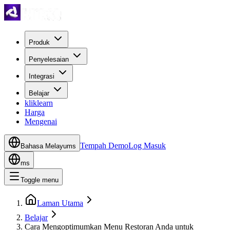
Produk
Penyelesaian
Integrasi
Belajar
kliklearn
Harga
Mengenai
Tempah Demo
Log Masuk
Bahasa Melayu
ms
ms
Toggle menu
Laman Utama
Belajar
Cara Mengoptimumkan Menu Restoran Anda untuk