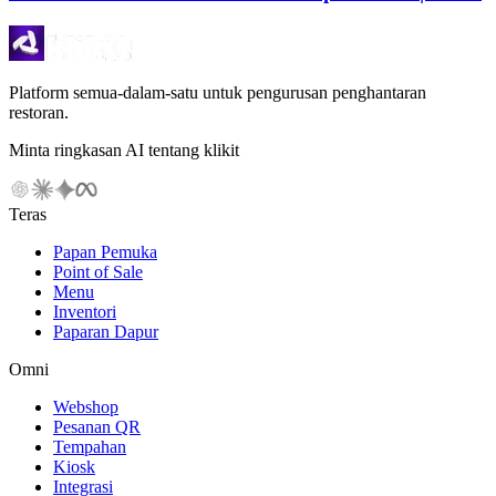
Platform semua-dalam-satu untuk pengurusan penghantaran
restoran.
Minta ringkasan AI tentang klikit
Teras
Papan Pemuka
Point of Sale
Menu
Inventori
Paparan Dapur
Omni
Webshop
Pesanan QR
Tempahan
Kiosk
Integrasi