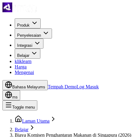
Produk
Penyelesaian
Integrasi
Belajar
kliklearn
Harga
Mengenai
Tempah Demo
Log Masuk
Bahasa Melayu
ms
ms
Toggle menu
Laman Utama
Belajar
Biaya Komisen Penghantaran Makanan di Singapura (2026)