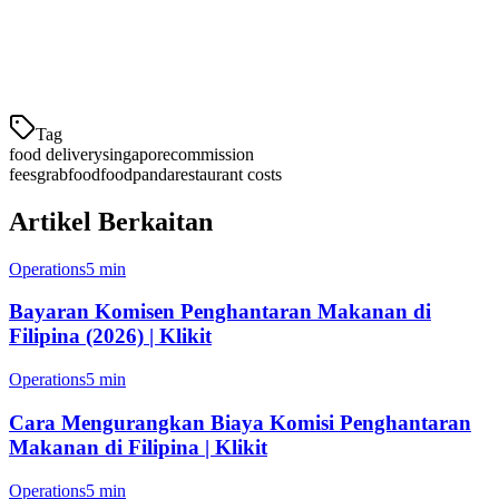
mudah menampung kos penghantaran. Semak semula menu anda
dan mengutamakan mempromosikan hidangan dengan margin kotor
yang
Tag
food delivery
singapore
commission
fees
grabfood
foodpanda
restaurant costs
Artikel Berkaitan
Operations
5 min
Bayaran Komisen Penghantaran Makanan di
Filipina (2026) | Klikit
Operations
5 min
Cara Mengurangkan Biaya Komisi Penghantaran
Makanan di Filipina | Klikit
Operations
5 min