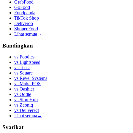
GrabFood
GoFood
Foodpanda
TikTok Shop
Deliveroo
ShopeeFood
Lihat semua
→
Bandingkan
vs
Foodics
vs
Lightspeed
vs
Toast
vs
Square
vs
Revel Systems
vs
Moka POS
vs
Qashier
vs
Oddle
vs
StoreHub
vs
Zeoniq
vs
Deliverect
Lihat semua
→
Syarikat