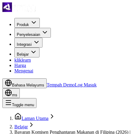
Produk
Penyelesaian
Integrasi
Belajar
kliklearn
Harga
Mengenai
Tempah Demo
Log Masuk
Bahasa Melayu
ms
ms
Toggle menu
Laman Utama
Belajar
Bayaran Komisen Penghantaran Makanan di Filipina (2026) |