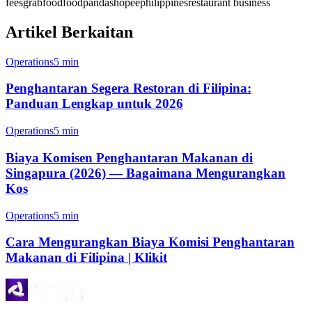
fees
grabfood
foodpanda
shopee
philippines
restaurant business
Artikel Berkaitan
Operations
5 min
Penghantaran Segera Restoran di Filipina:
Panduan Lengkap untuk 2026
Operations
5 min
Biaya Komisen Penghantaran Makanan di
Singapura (2026) — Bagaimana Mengurangkan
Kos
Operations
5 min
Cara Mengurangkan Biaya Komisi Penghantaran
Makanan di Filipina | Klikit