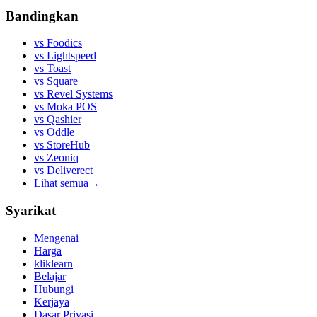
Bandingkan
vs
Foodics
vs
Lightspeed
vs
Toast
vs
Square
vs
Revel Systems
vs
Moka POS
vs
Qashier
vs
Oddle
vs
StoreHub
vs
Zeoniq
vs
Deliverect
Lihat semua
→
Syarikat
Mengenai
Harga
kliklearn
Belajar
Hubungi
Kerjaya
Dasar Privasi