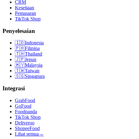
CRM
Kesetiaan
Pemasaran
TikTok Shop
Penyelesaian
🇮🇩
Indonesia
🇵🇭
Filipina
🇹🇭
Thailand
🇯🇵
Jepun
🇲🇾
Malaysia
🇹🇼
Taiwan
🇸🇬
Singapura
Integrasi
GrabFood
GoFood
Foodpanda
TikTok Shop
Deliveroo
ShopeeFood
Lihat semua
→