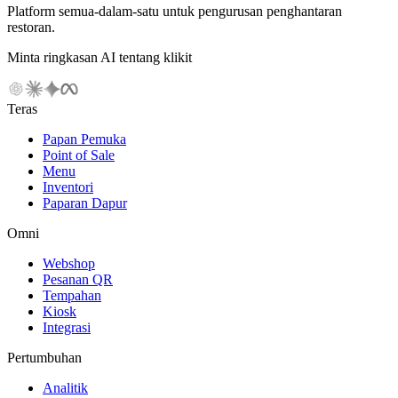
Platform semua-dalam-satu untuk pengurusan penghantaran
restoran.
Minta ringkasan AI tentang klikit
Teras
Papan Pemuka
Point of Sale
Menu
Inventori
Paparan Dapur
Omni
Webshop
Pesanan QR
Tempahan
Kiosk
Integrasi
Pertumbuhan
Analitik