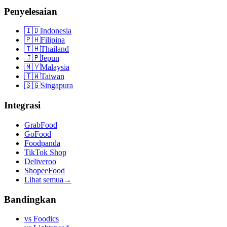
Penyelesaian
🇮🇩
Indonesia
🇵🇭
Filipina
🇹🇭
Thailand
🇯🇵
Jepun
🇲🇾
Malaysia
🇹🇼
Taiwan
🇸🇬
Singapura
Integrasi
GrabFood
GoFood
Foodpanda
TikTok Shop
Deliveroo
ShopeeFood
Lihat semua
→
Bandingkan
vs
Foodics