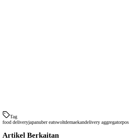
Komisen:
Sekitar 30% setiap pesanan
Kekuatan:
Berfokus kepada kualiti, perkhidmatan
pelanggan yang baik, pangkalan pengguna yang berkembang
Paling sesuai untuk:
Restoran medium-hargaan yang
mencari kualiti berbanding volume
Demaekan (出前館)
Demaekan adalah platform penghantaran makanan tempatan
terbesar Jepun, mendahului dalam masakan Jepun tradisional dan
bento. Mereka mempunyai penyebaran terdalam di kawasan
perumahan.
Komisen:
Kadar bersaing, biasanya 25-30%
Tag
food delivery
japan
uber eats
wolt
demaekan
delivery aggregator
pos
Artikel Berkaitan