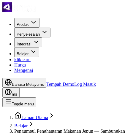
Produk
Penyelesaian
Integrasi
Belajar
kliklearn
Harga
Mengenai
Tempah Demo
Log Masuk
Bahasa Melayu
ms
ms
Toggle menu
Laman Utama
Belajar
Pengumpul Penghantaran Makanan Jepun — Sambungkan