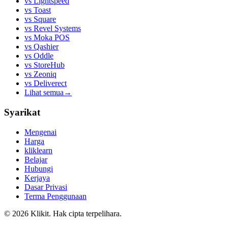
vs
Lightspeed
vs
Toast
vs
Square
vs
Revel Systems
vs
Moka POS
vs
Qashier
vs
Oddle
vs
StoreHub
vs
Zeoniq
vs
Deliverect
Lihat semua
→
Syarikat
Mengenai
Harga
kliklearn
Belajar
Hubungi
Kerjaya
Dasar Privasi
Terma Penggunaan
© 2026 Klikit. Hak cipta terpelihara.