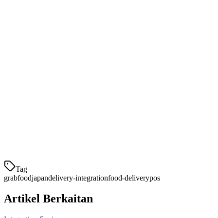
Komisen
platform lain
Sokongan
Lokasi
Urus GrabFood di pelbagai restoran
Berbilang
Antaramuka penuh dalam bahasa Jepun
Bahasa Jepun
untuk pasukan anda
GrabFood Jepun: Fakta Utama
Cakupan:
200+ bandar di seluruh Jepun
Bayaran Platform:
Berbanding saing dengan Uber Eats
Jepun
Pembayaran:
Menyokong wang tunai, kad
Tag
grabfood
japan
delivery-integration
food-delivery
pos
Artikel Berkaitan