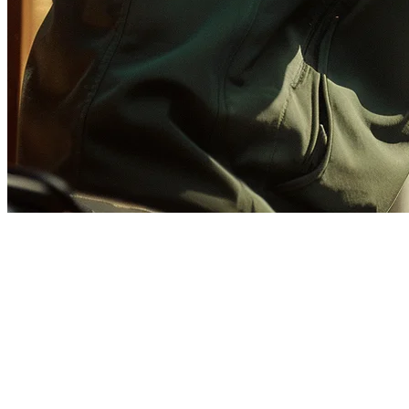
Integrasi GrabFood untuk
Restoran di Jepun
Pasaran penghantaran makanan Jepun sedang berevolusi dengan
pesat, dan
GrabFood
telah menjadi pemain utama selepas
penggabungan foodpanda Jepun. Bagi pemilik restoran, berintegrasi
dengan GrabFood bermaksud mengakses berjuta-juta pelanggan