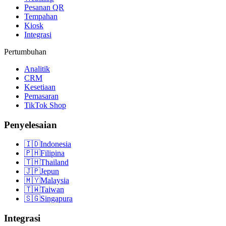
Pesanan QR
Tempahan
Kiosk
Integrasi
Pertumbuhan
Analitik
CRM
Kesetiaan
Pemasaran
TikTok Shop
Penyelesaian
🇮🇩
Indonesia
🇵🇭
Filipina
🇹🇭
Thailand
🇯🇵
Jepun
🇲🇾
Malaysia
🇹🇼
Taiwan
🇸🇬
Singapura
Integrasi