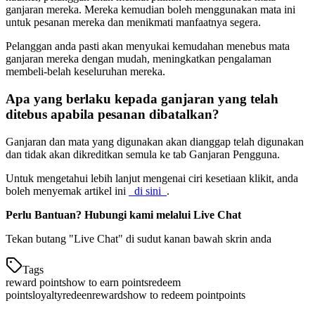
ganjaran mereka. Mereka kemudian boleh menggunakan mata ini
untuk pesanan mereka dan menikmati manfaatnya segera.
Pelanggan anda pasti akan menyukai kemudahan menebus mata
ganjaran mereka dengan mudah, meningkatkan pengalaman
membeli-belah keseluruhan mereka.
Apa yang berlaku kepada ganjaran yang telah
ditebus apabila pesanan dibatalkan?
Ganjaran dan mata yang digunakan akan dianggap telah digunakan
dan tidak akan dikreditkan semula ke tab Ganjaran Pengguna.
Untuk mengetahui lebih lanjut mengenai ciri kesetiaan klikit, anda
boleh menyemak artikel ini
_di sini_
.
Perlu Bantuan? Hubungi kami melalui Live Chat
Tekan butang "Live Chat" di sudut kanan bawah skrin anda
Tags
reward points
how to earn points
redeem
points
loyalty
redeen
rewards
how to redeem point
points