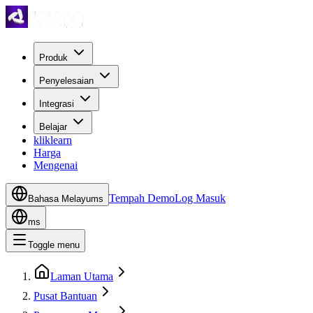
Produk
Penyelesaian
Integrasi
Belajar
kliklearn
Harga
Mengenai
Tempah Demo
Log Masuk
Bahasa Melayu
ms
ms
Toggle menu
Laman Utama
Pusat Bantuan