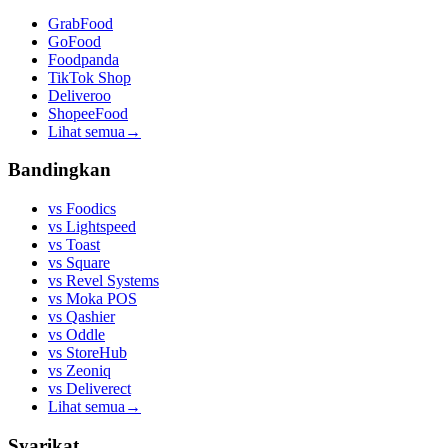
GrabFood
GoFood
Foodpanda
TikTok Shop
Deliveroo
ShopeeFood
Lihat semua
→
Bandingkan
vs
Foodics
vs
Lightspeed
vs
Toast
vs
Square
vs
Revel Systems
vs
Moka POS
vs
Qashier
vs
Oddle
vs
StoreHub
vs
Zeoniq
vs
Deliverect
Lihat semua
→
Syarikat