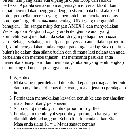
Sistem lain yang kami ada dipanggil Open Loop dan sedikit
berbeza. Apabila semakin ramai peniaga menyertai klikit - kami
dapat menyediakan pengguna dengan sistem mata berskala kecil
untuk pembelian mereka yang _membolehkan mereka menebus
potongan harga di mana-mana peniaga klikit yang mengambil
bahagian._ Ini sangat mirip dengan AMEX® dan menyediakan
Webshop dan Program Loyalty anda dengan tawaran yang
kompetitif yang melihat anda selari dengan pelbagai perniagaan
lain. Sebagai sebahagian daripada penyertaan anda dalam program
ini, kami menyediakan anda dengan pandangan setiap Suku (iaitu 3
bulan) ke dalam data silang jualan dan di mana lagi pelanggan anda
berbelanja dan membelanjakan. Ini membantu pasukan anda
meneroka konsep baru dan membina gambaran yang lebih lengkap
dalam pangkalan data pelanggan anda.
Apa itu?
Mata yang diperoleh adalah terikat kepada perniagaan tertentu
dan hanya boleh ditebus di cawangan atau jenama perniagaan
itu.
Perniagaan mengekalkan kawalan penuh ke atas penghasilan
mata dan ambang penebusan.
Siapa yang membayar untuk program Loyalty?
Perniagaan membiayai sepenuhnya potongan harga yang
diambil oleh pelanggan. Sebab itulah mendapatkan Skala
Mata anda (iaitu $1 = 1 Mata) sangat penting.