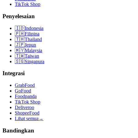
TikTok Shop
Penyelesaian
🇮🇩
Indonesia
🇵🇭
Filipina
🇹🇭
Thailand
🇯🇵
Jepun
🇲🇾
Malaysia
🇹🇼
Taiwan
🇸🇬
Singapura
Integrasi
GrabFood
GoFood
Foodpanda
TikTok Shop
Deliveroo
ShopeeFood
Lihat semua
→
Bandingkan