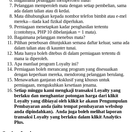
Bagaimana pelanggan memperoleh mata?
Pelanggan memperoleh mata dengan setiap pembelian, sama
ada dalam talian atau di kedai.
Mata dihubungkan kepada nombor telefon bimbit atau e-mel
mereka—tiada kad fizikal diperlukan.
Perniagaan menetapkan kadar penghasilan tertentu
(contohnya, PHP 10 dibelanjakan = 1 mata).
Bagaimana pelanggan menebus mata?
Pilihan penebusan ditunjukkan semasa daftar keluar, sama ada
dalam talian atau di kaunter tunai.
Mata hanya boleh ditebus di dalam perniagaan tertentu di
mana ia diperoleh.
Apa manfaat program Loyalty ini?
Perniagaan boleh merancang program yang disesuaikan
dengan keperluan mereka, mendorong pelanggan berulang.
Menawarkan ganjaran eksklusif yang khusus untuk
perniagaan, mengukuhkan kesetiaan jenama.
Setiap minggu kami mengkaji transaksi Loyalty yang
berlaku dan menghantar potongan harga dari klikit
Loyalty yang dibiayai oleh klikit ke akaun Pengumpulan
Pembayaran anda (iaitu tempat pembayaran webshop
anda dipindahkan). Anda juga boleh melihat laporan
transaksi Loyalty yang berlaku dalam klikit Analytics
Plus.