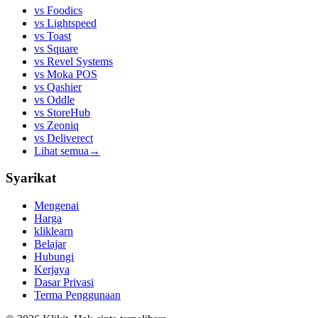
vs
Foodics
vs
Lightspeed
vs
Toast
vs
Square
vs
Revel Systems
vs
Moka POS
vs
Qashier
vs
Oddle
vs
StoreHub
vs
Zeoniq
vs
Deliverect
Lihat semua
→
Syarikat
Mengenai
Harga
kliklearn
Belajar
Hubungi
Kerjaya
Dasar Privasi
Terma Penggunaan