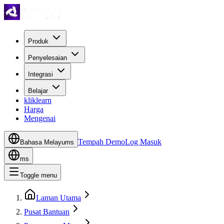
Produk
Penyelesaian
Integrasi
Belajar
kliklearn
Harga
Mengenai
Tempah Demo
Log Masuk
Bahasa Melayu
ms
ms
Toggle menu
Laman Utama
Pusat Bantuan