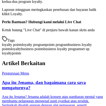
kedua-dua program loyalty.
Laporan mingguan meringkaskan penebusan dan bayaran balik
klikit Loyalty.
Perlu Bantuan? Hubungi kami melalui Live Chat
Ketuk butang "Live Chat" di penjuru bawah kanan skrin anda
Tags
loyalty points
loyalty program
points program
business loyalty
points
loyalty
business points
business loyalty program
set up
loyalty
points
Artikel Berkaitan
Pengurusan Menu
Apa itu Jenama, dan bagaimana cara saya
mengaturnya?
Apa itu Jenama? Jenama adalah konsep atau gambaran mental yang
membantu pelanggan mengenal pasti syarikat atau produk.
Seringkali disalah anggap dengan alat pemasaran, seperti