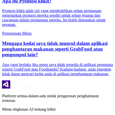
Apa itu Promosi klikit?
Promosi klikit ialah ciri yang membolehkan setiap perniagaan
menetapkan promosi mereka sendiri untuk setiap jenama dan
cawangan dalam perniagaan mereka. Ini boleh digunakan untuk
pesanan.
Pengurusan Menu
Mengapa kedai saya tidak muncul dalam aplikasi
penghantaran makanan seperti GrabFood atau
pengumpul lain?
Apa yang berlaku jika menu saya tidak tersedia di aplikasi pengguna
seperti GrabFood atau Foodpanda? Kadang-kadang, anda mungkin
tidak dapat mencari kedai anda di aplikasi penghantaran makanan.
Platform semua-dalam-satu untuk pengurusan penghantaran
restoran.
Minta ringkasan AI tentang klikit