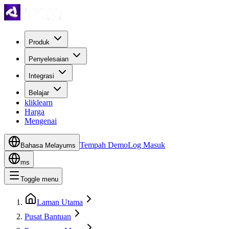
Produk
Penyelesaian
Integrasi
Belajar
kliklearn
Harga
Mengenai
Tempah Demo
Log Masuk
Bahasa Melayu
ms
ms
Toggle menu
Laman Utama
Pusat Bantuan