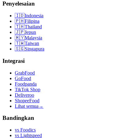
Penyelesaian
🇮🇩
Indonesia
🇵🇭
Filipina
🇹🇭
Thailand
🇯🇵
Jepun
🇲🇾
Malaysia
🇹🇼
Taiwan
🇸🇬
Singapura
Integrasi
GrabFood
GoFood
Foodpanda
TikTok Shop
Deliveroo
ShopeeFood
Lihat semua
→
Bandingkan
vs
Foodics
vs
Lightspeed