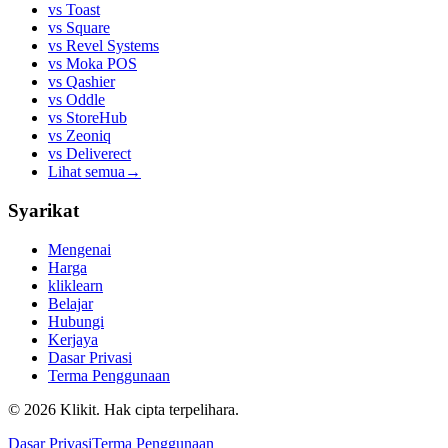
vs
Toast
vs
Square
vs
Revel Systems
vs
Moka POS
vs
Qashier
vs
Oddle
vs
StoreHub
vs
Zeoniq
vs
Deliverect
Lihat semua
→
Syarikat
Mengenai
Harga
kliklearn
Belajar
Hubungi
Kerjaya
Dasar Privasi
Terma Penggunaan
© 2026 Klikit. Hak cipta terpelihara.
Dasar Privasi
Terma Penggunaan