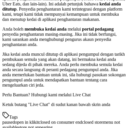
Uber Eats, dan lain-lain). Ini adalah petunjuk bahawa
kedai anda
ditutup
. Penyedia penghantaran kami terintegrasi dengan platform
kami, tetapi kami tidak mempunyai kemampuan untuk membuka
dan menutup kedai di aplikasi penghantaran makanan.
Anda boleh
membuka kedai anda
melalui
portal pedagang
penyedia penghantaran masing-masing. Jika ini tidak berfungsi,
kami sarankan anda menghubungi pengurus akaun penyedia
penghantaran anda.
Jika kedai anda muncul ditutup di aplikasi pengumpul dengan tarikh
pembukaan semula yang akan datang, ini bermakna kedai anda
sedang dijeda di pihak mereka. Anda perlu membuka semula kedai
anda secara langsung di peranti pedagang pengumpul anda. Jika
anda memerlukan bantuan untuk ini, sila hubungi pasukan sokongan
pengumpul anda untuk mendapatkan bantuan tentang cara
mengeluarkan ciri jeda.
Perlu Bantuan? Hubungi kami melalui Live Chat
Ketuk butang "Live Chat" di sudut kanan bawah skrin anda
Tags
paused
open in klikit
closed on consumer end
closed store
menu not
available
store not appearing