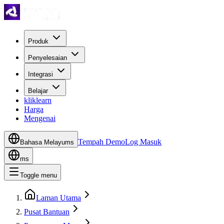
Produk
Penyelesaian
Integrasi
Belajar
kliklearn
Harga
Mengenai
Tempah Demo
Log Masuk
Bahasa Melayu
ms
ms
Toggle menu
Laman Utama
Pusat Bantuan