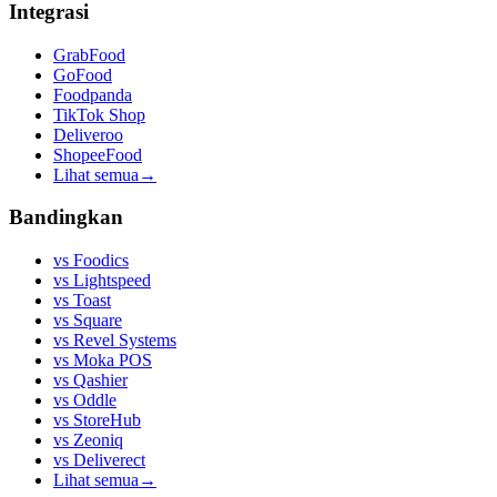
Integrasi
GrabFood
GoFood
Foodpanda
TikTok Shop
Deliveroo
ShopeeFood
Lihat semua
→
Bandingkan
vs
Foodics
vs
Lightspeed
vs
Toast
vs
Square
vs
Revel Systems
vs
Moka POS
vs
Qashier
vs
Oddle
vs
StoreHub
vs
Zeoniq
vs
Deliverect
Lihat semua
→