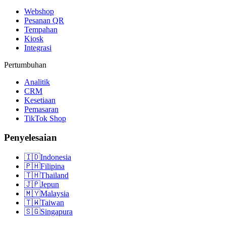
Webshop
Pesanan QR
Tempahan
Kiosk
Integrasi
Pertumbuhan
Analitik
CRM
Kesetiaan
Pemasaran
TikTok Shop
Penyelesaian
🇮🇩
Indonesia
🇵🇭
Filipina
🇹🇭
Thailand
🇯🇵
Jepun
🇲🇾
Malaysia
🇹🇼
Taiwan
🇸🇬
Singapura