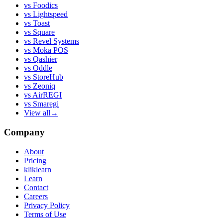
vs
Foodics
vs
Lightspeed
vs
Toast
vs
Square
vs
Revel Systems
vs
Moka POS
vs
Qashier
vs
Oddle
vs
StoreHub
vs
Zeoniq
vs
AirREGI
vs
Smaregi
View all
→
Company
About
Pricing
kliklearn
Learn
Contact
Careers
Privacy Policy
Terms of Use