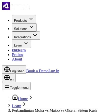
Products
Solutions
Integrations
Learn
kliklearn
Pricing
About
Book a Demo
Log In
English
en
en
Toggle menu
Home
Learn
Perbandingan Moka vs Majoo vs Olsera: Sistem Kasir