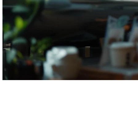
Perbandingan Moka vs Majoo vs
Olsera: Sistem Kasir Restoran
Terbaik Indonesia 2026
Memilih sistem kasir restoran yang tepat adalah keputusan krusial