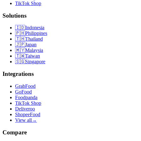
TikTok Shop
Solutions
🇮🇩
Indonesia
🇵🇭
Philippines
🇹🇭
Thailand
🇯🇵
Japan
🇲🇾
Malaysia
🇹🇼
Taiwan
🇸🇬
Singapore
Integrations
GrabFood
GoFood
Foodpanda
TikTok Shop
Deliveroo
ShopeeFood
View all
→
Compare