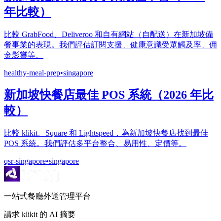
年比較）
比較 GrabFood、Deliveroo 和自有網站（自配送）在新加坡備
餐事業的表現。我們評估訂閱支援、健康意識受眾觸及率、佣
金影響等。
healthy-meal-prep
•
singapore
新加坡快餐店最佳 POS 系統（2026 年比
較）
比較 klikit、Square 和 Lightspeed，為新加坡快餐店找到最佳
POS 系統。我們評估多平台整合、易用性、定價等。
qsr-singapore
•
singapore
一站式餐廳外送管理平台
請求 klikit 的 AI 摘要