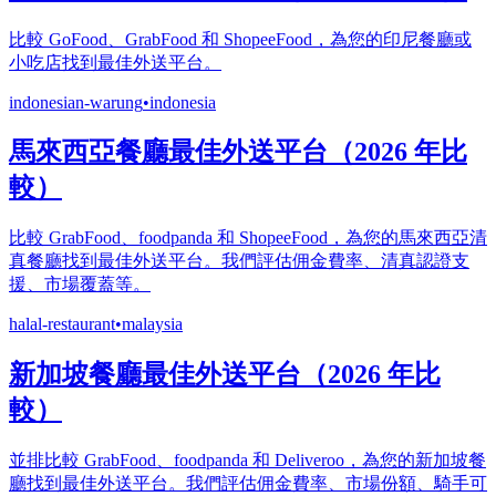
比較 GoFood、GrabFood 和 ShopeeFood，為您的印尼餐廳或
小吃店找到最佳外送平台。
indonesian-warung
•
indonesia
馬來西亞餐廳最佳外送平台（2026 年比
較）
比較 GrabFood、foodpanda 和 ShopeeFood，為您的馬來西亞清
真餐廳找到最佳外送平台。我們評估佣金費率、清真認證支
援、市場覆蓋等。
halal-restaurant
•
malaysia
新加坡餐廳最佳外送平台（2026 年比
較）
並排比較 GrabFood、foodpanda 和 Deliveroo，為您的新加坡餐
廳找到最佳外送平台。我們評估佣金費率、市場份額、騎手可