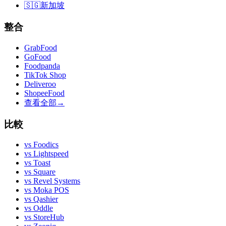
🇸🇬
新加坡
整合
GrabFood
GoFood
Foodpanda
TikTok Shop
Deliveroo
ShopeeFood
查看全部
→
比較
vs
Foodics
vs
Lightspeed
vs
Toast
vs
Square
vs
Revel Systems
vs
Moka POS
vs
Qashier
vs
Oddle
vs
StoreHub