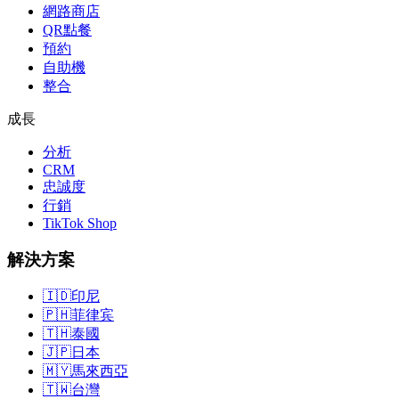
網路商店
QR點餐
預約
自助機
整合
成長
分析
CRM
忠誠度
行銷
TikTok Shop
解決方案
🇮🇩
印尼
🇵🇭
菲律宾
🇹🇭
泰國
🇯🇵
日本
🇲🇾
馬來西亞
🇹🇼
台灣