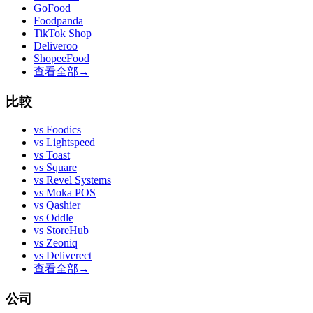
GoFood
Foodpanda
TikTok Shop
Deliveroo
ShopeeFood
查看全部
→
比較
vs
Foodics
vs
Lightspeed
vs
Toast
vs
Square
vs
Revel Systems
vs
Moka POS
vs
Qashier
vs
Oddle
vs
StoreHub
vs
Zeoniq
vs
Deliverect
查看全部
→
公司