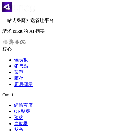
一站式餐廳外送管理平台
請求 klikit 的 AI 摘要
核心
儀表板
銷售點
菜單
庫存
廚房顯示
Omni
網路商店
QR點餐
預約
自助機
整合