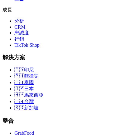
成長
分析
CRM
忠誠度
行銷
TikTok Shop
解決方案
🇮🇩
印尼
🇵🇭
菲律宾
🇹🇭
泰國
🇯🇵
日本
🇲🇾
馬來西亞
🇹🇼
台灣
🇸🇬
新加坡
整合
GrabFood