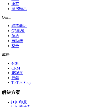
庫存
廚房顯示
Omni
網路商店
QR點餐
預約
自助機
整合
成長
分析
CRM
忠誠度
行銷
TikTok Shop
解決方案
🇮🇩
印尼