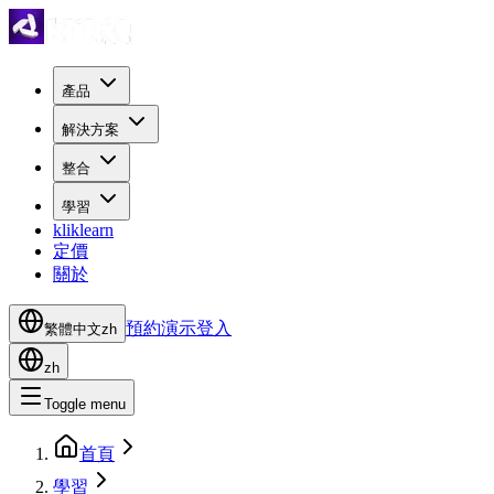
產品
解決方案
整合
學習
kliklearn
定價
關於
預約演示
登入
繁體中文
zh
zh
Toggle menu
首頁
學習