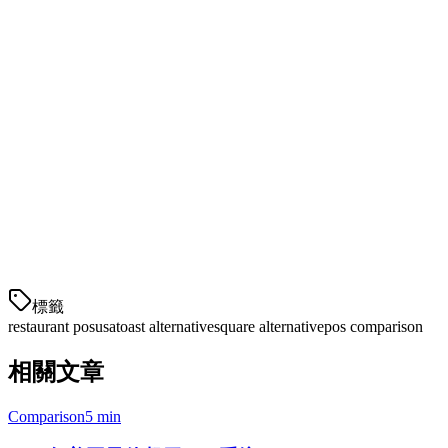
一体化平台：POS、支付、订购和分析
与配送平台（Grab、Gojek、Uber Eats）的原生集成
与美国替代品相比具有竞争力的定价
内置的多地点管理
比西方竞争对手便宜90%
缺点：
在美国市场较新
目前专注于亚太扩张
美国客户基础较小
標籤
restaurant pos
usa
toast alternative
square alternative
pos comparison
相關文章
Comparison
5 min