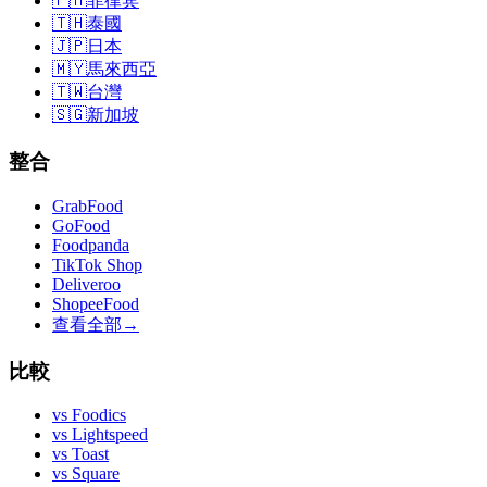
🇵🇭
菲律宾
🇹🇭
泰國
🇯🇵
日本
🇲🇾
馬來西亞
🇹🇼
台灣
🇸🇬
新加坡
整合
GrabFood
GoFood
Foodpanda
TikTok Shop
Deliveroo
ShopeeFood
查看全部
→
比較
vs
Foodics
vs
Lightspeed
vs
Toast
vs
Square