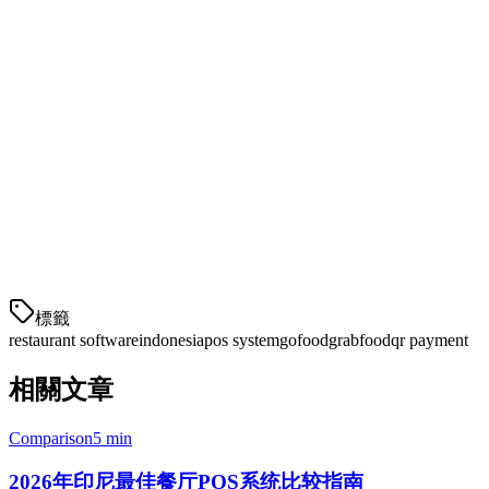
实时分析
电子发票集成
定价：
订阅起价为350,000印尼盾/月（约22美元）
2. Gojek超级应用 - 以配送为主
最适合：
专注于配送的小餐厅
Gojek通过其商家仪表板提供订单管理和支付处理。POS功能
有限，但配送集成强大。
標籤
restaurant software
indonesia
pos system
gofood
grabfood
qr payment
相關文章
Comparison
5 min
2026年印尼最佳餐厅POS系统比较指南