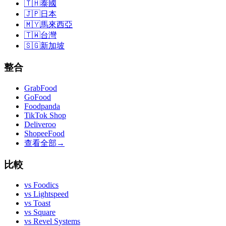
🇹🇭
泰國
🇯🇵
日本
🇲🇾
馬來西亞
🇹🇼
台灣
🇸🇬
新加坡
整合
GrabFood
GoFood
Foodpanda
TikTok Shop
Deliveroo
ShopeeFood
查看全部
→
比較
vs
Foodics
vs
Lightspeed
vs
Toast
vs
Square
vs
Revel Systems