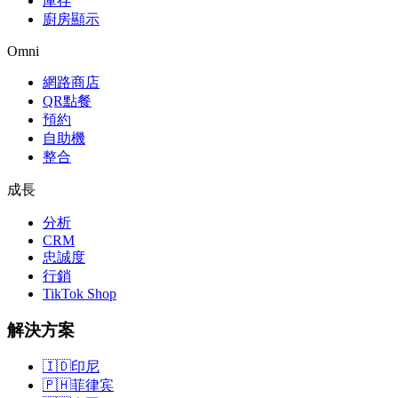
庫存
廚房顯示
Omni
網路商店
QR點餐
預約
自助機
整合
成長
分析
CRM
忠誠度
行銷
TikTok Shop
解決方案
🇮🇩
印尼
🇵🇭
菲律宾