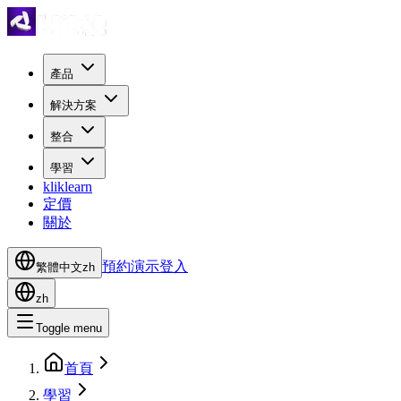
產品
解決方案
整合
學習
kliklearn
定價
關於
預約演示
登入
繁體中文
zh
zh
Toggle menu
首頁
學習