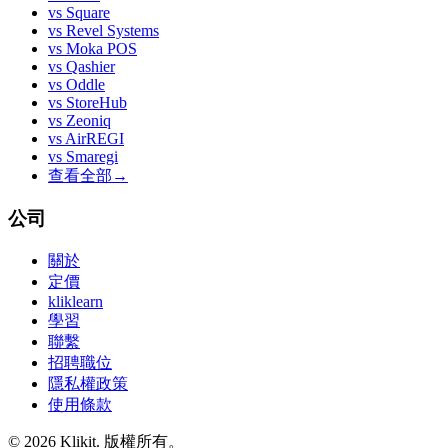
vs
Square
vs
Revel Systems
vs
Moka POS
vs
Qashier
vs
Oddle
vs
StoreHub
vs
Zeoniq
vs
AirREGI
vs
Smaregi
查看全部
→
公司
關於
定價
kliklearn
學習
聯繫
招聘職位
隱私權政策
使用條款
© 2026 Klikit. 版權所有。