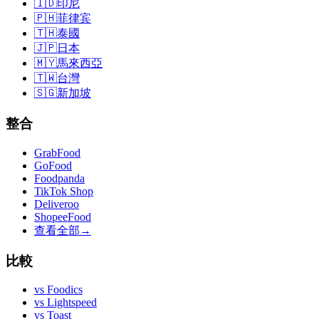
🇮🇩
印尼
🇵🇭
菲律宾
🇹🇭
泰國
🇯🇵
日本
🇲🇾
馬來西亞
🇹🇼
台灣
🇸🇬
新加坡
整合
GrabFood
GoFood
Foodpanda
TikTok Shop
Deliveroo
ShopeeFood
查看全部
→
比較
vs
Foodics
vs
Lightspeed
vs
Toast