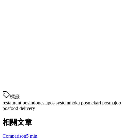
实惠的入门级定价
基本库存管理
电子商务集成
局限性：
有限的外卖平台连接
不适合高容量餐厅
客户支持可能较慢
定价：
起价为Rp 299,000/月
標籤
restaurant pos
indonesia
pos system
moka pos
mekari pos
majoo
pos
food delivery
相關文章
Comparison
5 min