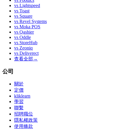
vs
Foodics
vs
Lightspeed
vs
Toast
vs
Square
vs
Revel Systems
vs
Moka POS
vs
Qashier
vs
Oddle
vs
StoreHub
vs
Zeoniq
vs
Deliverect
查看全部
→
公司
關於
定價
kliklearn
學習
聯繫
招聘職位
隱私權政策
使用條款