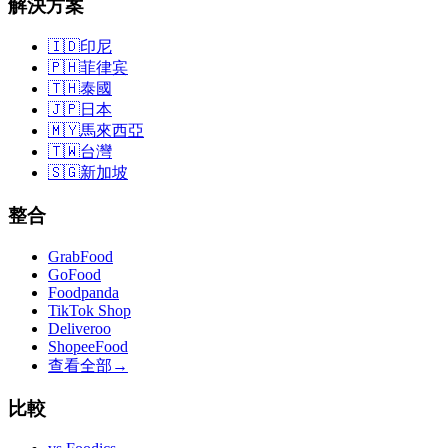
解決方案
🇮🇩
印尼
🇵🇭
菲律宾
🇹🇭
泰國
🇯🇵
日本
🇲🇾
馬來西亞
🇹🇼
台灣
🇸🇬
新加坡
整合
GrabFood
GoFood
Foodpanda
TikTok Shop
Deliveroo
ShopeeFood
查看全部
→
比較