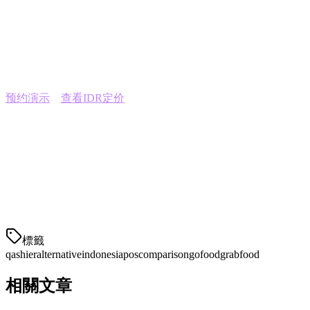
免费迁移协助
— 我们的团队帮助转移你的菜单和设
置
14天免费试用
— 无需承诺即可测试所有功能
本地培训
— 印尼语的入职培训
预约演示
或
查看IDR定价
。
结论
虽然Qashier在新加坡表现良好，但印尼餐厅有不同的需求。
Klikit专门为印尼餐饮市场打造——内置了GoFood集成、IDR
定价、本地支持和BIR合规性。转向一个了解你市场的平台。
標籤
qashier
alternative
indonesia
pos
comparison
gofood
grabfood
相關文章