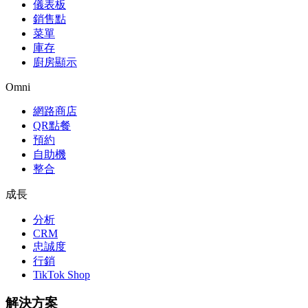
儀表板
銷售點
菜單
庫存
廚房顯示
Omni
網路商店
QR點餐
預約
自助機
整合
成長
分析
CRM
忠誠度
行銷
TikTok Shop
解決方案