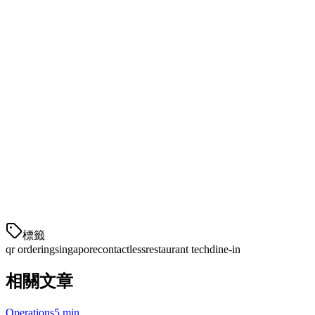
厨房工作流程
— 确保厨房员工能够处理数字订单和
现场订单
新加坡流行的二维码点餐提供商
提供
最适合
定价
主要特点
商
全方位服
菜单管理，CRM，
定制
Oddle
务餐厅
送餐集成
高客流量
基于
预订集成，高峰定
Eatigo
场所
交易
价
標籤
qr ordering
singapore
contactless
restaurant tech
dine-in
相關文章
Operations
5 min