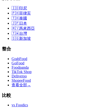
🇮🇩
印尼
🇵🇭
菲律宾
🇹🇭
泰國
🇯🇵
日本
🇲🇾
馬來西亞
🇹🇼
台灣
🇸🇬
新加坡
整合
GrabFood
GoFood
Foodpanda
TikTok Shop
Deliveroo
ShopeeFood
查看全部
→
比較
vs
Foodics