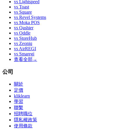
vs
Lightspeed
vs
Toast
vs
Square
vs
Revel Systems
vs
Moka POS
vs
Qashier
vs
Oddle
vs
StoreHub
vs
Zeoniq
vs
AirREGI
vs
Smaregi
查看全部
→
公司
關於
定價
kliklearn
學習
聯繫
招聘職位
隱私權政策
使用條款