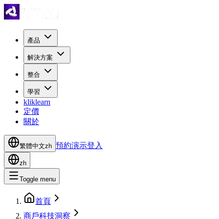
產品
解決方案
整合
學習
kliklearn
定價
關於
預約演示
登入
繁體中文
zh
zh
Toggle menu
首頁
商戶科技洞察