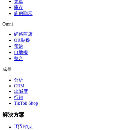
菜單
庫存
廚房顯示
Omni
網路商店
QR點餐
預約
自助機
整合
成長
分析
CRM
忠誠度
行銷
TikTok Shop
解決方案
🇮🇩
印尼