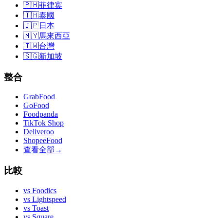
🇵🇭
菲律宾
🇹🇭
泰國
🇯🇵
日本
🇲🇾
馬來西亞
🇹🇼
台灣
🇸🇬
新加坡
整合
GrabFood
GoFood
Foodpanda
TikTok Shop
Deliveroo
ShopeeFood
查看全部
→
比較
vs
Foodics
vs
Lightspeed
vs
Toast
vs
Square