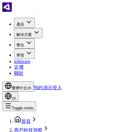
產品
解決方案
整合
學習
kliklearn
定價
關於
預約演示
登入
繁體中文
zh
zh
Toggle menu
首頁
商戶科技洞察