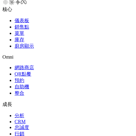
核心
儀表板
銷售點
菜單
庫存
廚房顯示
Omni
網路商店
QR點餐
預約
自助機
整合
成長
分析
CRM
忠誠度
行銷