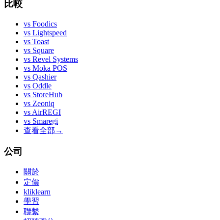
比較
vs
Foodics
vs
Lightspeed
vs
Toast
vs
Square
vs
Revel Systems
vs
Moka POS
vs
Qashier
vs
Oddle
vs
StoreHub
vs
Zeoniq
vs
AirREGI
vs
Smaregi
查看全部
→
公司
關於
定價
kliklearn
學習
聯繫