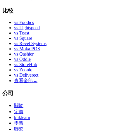
比較
vs
Foodics
vs
Lightspeed
vs
Toast
vs
Square
vs
Revel Systems
vs
Moka POS
vs
Qashier
vs
Oddle
vs
StoreHub
vs
Zeoniq
vs
Deliverect
查看全部
→
公司
關於
定價
kliklearn
學習
聯繫