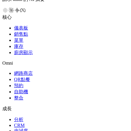
核心
儀表板
銷售點
菜單
庫存
廚房顯示
Omni
網路商店
QR點餐
預約
自助機
整合
成長
分析
CRM
忠誠度