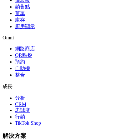
儀表板
銷售點
菜單
庫存
廚房顯示
Omni
網路商店
QR點餐
預約
自助機
整合
成長
分析
CRM
忠誠度
行銷
TikTok Shop
解決方案