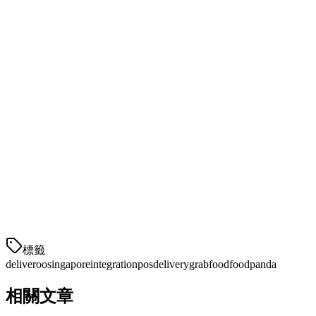
与数百个餐厅集团和独立餐饮企业合作
在中央商务区午餐配送中占有强势地位
拥有更高的平均订单价值的高端客户群
在Deliveroo新加坡的餐厅通常有15-25%的外卖订单通过该平
台，使集成对于最大化收入至关重要。
新加坡餐厅Deliveroo集成的好处
1. 消除手动订单输入
通过消除手动输入，每个
標籤
deliveroo
singapore
integration
pos
delivery
grabfood
foodpanda
相關文章