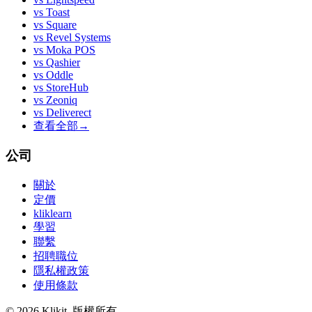
vs
Toast
vs
Square
vs
Revel Systems
vs
Moka POS
vs
Qashier
vs
Oddle
vs
StoreHub
vs
Zeoniq
vs
Deliverect
查看全部
→
公司
關於
定價
kliklearn
學習
聯繫
招聘職位
隱私權政策
使用條款
© 2026 Klikit. 版權所有。