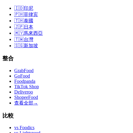
🇮🇩
印尼
🇵🇭
菲律宾
🇹🇭
泰國
🇯🇵
日本
🇲🇾
馬來西亞
🇹🇼
台灣
🇸🇬
新加坡
整合
GrabFood
GoFood
Foodpanda
TikTok Shop
Deliveroo
ShopeeFood
查看全部
→
比較
vs
Foodics
vs
Lightspeed