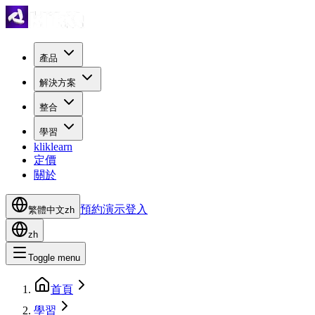
產品
解決方案
整合
學習
kliklearn
定價
關於
預約演示
登入
繁體中文
zh
zh
Toggle menu
首頁
學習