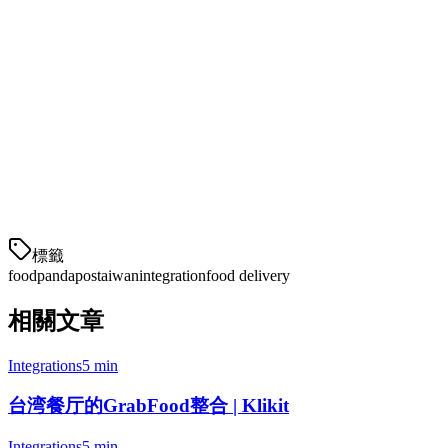
实时同步
订单立即出现，不延迟
多平台支持
与Foodpanda、Uber Eats、Grab兼容
菜单变体支持
处理修改器、额外项目和特殊请求
厨房显示整合
订单直接发送到厨房屏幕
库存自动化
自动屏蔽缺货商品
中文语言支持
为台湾运营提供完整本地化
標籤
foodpanda
pos
taiwan
integration
food delivery
相關文章
Integrations
5 min
台湾餐厅的GrabFood整合 | Klikit
Integrations
5 min