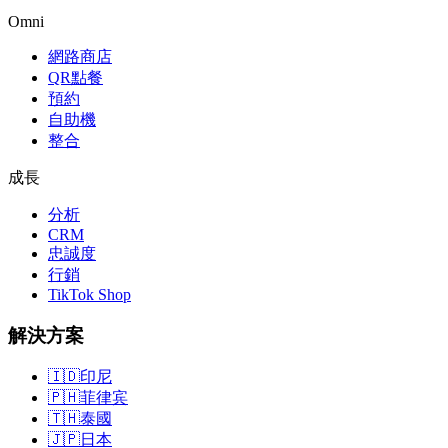
Omni
網路商店
QR點餐
預約
自助機
整合
成長
分析
CRM
忠誠度
行銷
TikTok Shop
解決方案
🇮🇩
印尼
🇵🇭
菲律宾
🇹🇭
泰國
🇯🇵
日本