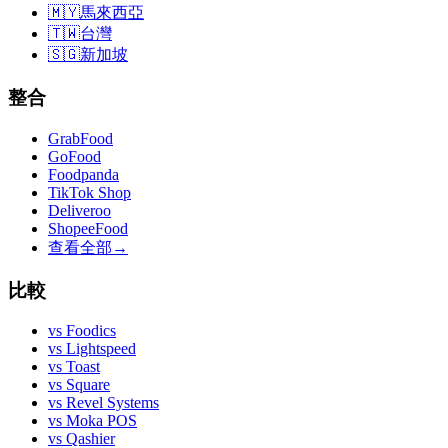
🇲🇾
馬來西亞
🇹🇼
台灣
🇸🇬
新加坡
整合
GrabFood
GoFood
Foodpanda
TikTok Shop
Deliveroo
ShopeeFood
查看全部
→
比較
vs
Foodics
vs
Lightspeed
vs
Toast
vs
Square
vs
Revel Systems
vs
Moka POS
vs
Qashier