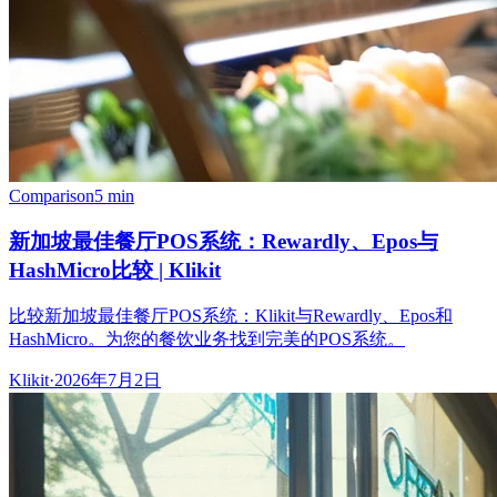
Comparison
5 min
新加坡最佳餐厅POS系统：Rewardly、Epos与
HashMicro比较 | Klikit
比较新加坡最佳餐厅POS系统：Klikit与Rewardly、Epos和
HashMicro。为您的餐饮业务找到完美的POS系统。
Klikit
·
2026年7月2日