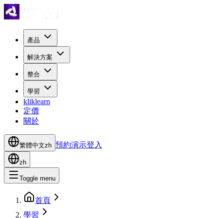
產品
解決方案
整合
學習
kliklearn
定價
關於
預約演示
登入
繁體中文
zh
zh
Toggle menu
首頁
學習