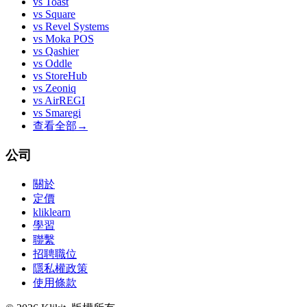
vs
Toast
vs
Square
vs
Revel Systems
vs
Moka POS
vs
Qashier
vs
Oddle
vs
StoreHub
vs
Zeoniq
vs
AirREGI
vs
Smaregi
查看全部
→
公司
關於
定價
kliklearn
學習
聯繫
招聘職位
隱私權政策
使用條款