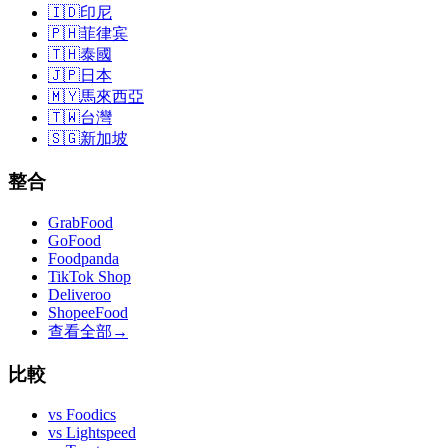
🇮🇩
印尼
🇵🇭
菲律宾
🇹🇭
泰國
🇯🇵
日本
🇲🇾
馬來西亞
🇹🇼
台灣
🇸🇬
新加坡
整合
GrabFood
GoFood
Foodpanda
TikTok Shop
Deliveroo
ShopeeFood
查看全部
→
比較
vs
Foodics
vs
Lightspeed