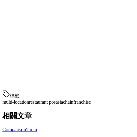
比较不同地点的表现
确定每个门店表现最佳的菜单项
跟踪劳动力成本并优化排班
根据历史数据预测需求
定价比较
提供商
起始价格
每地点
外卖集成
Klikit
標籤
multi-location
restaurant pos
asia
chain
franchise
相關文章
Comparison
5 min