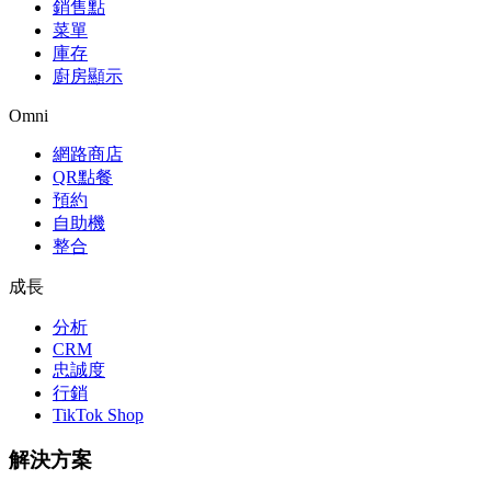
銷售點
菜單
庫存
廚房顯示
Omni
網路商店
QR點餐
預約
自助機
整合
成長
分析
CRM
忠誠度
行銷
TikTok Shop
解決方案