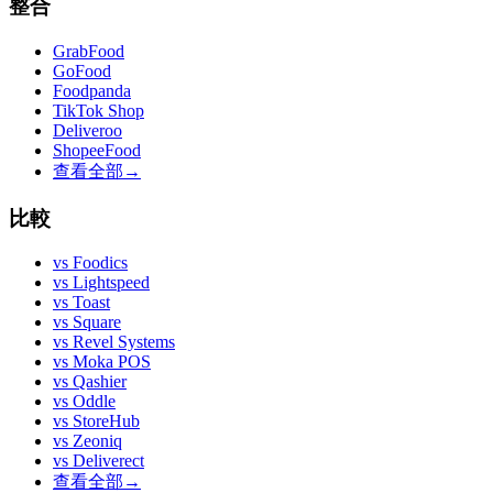
整合
GrabFood
GoFood
Foodpanda
TikTok Shop
Deliveroo
ShopeeFood
查看全部
→
比較
vs
Foodics
vs
Lightspeed
vs
Toast
vs
Square
vs
Revel Systems
vs
Moka POS
vs
Qashier
vs
Oddle
vs
StoreHub
vs
Zeoniq
vs
Deliverect
查看全部
→