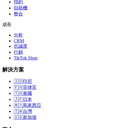
預約
自助機
整合
成長
分析
CRM
忠誠度
行銷
TikTok Shop
解決方案
🇮🇩
印尼
🇵🇭
菲律宾
🇹🇭
泰國
🇯🇵
日本
🇲🇾
馬來西亞
🇹🇼
台灣
🇸🇬
新加坡