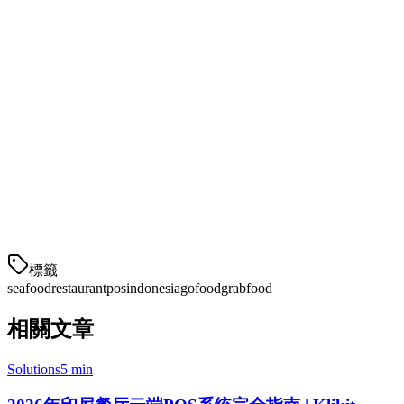
如何选择正确的POS
您的主要渠道是什么？
—— 如果配送占收入的50%以上，请
您的菜单有多复杂？
—— 简单的菜单可以使用价格合
您是否处理活海鲜？
—— 如果是，您需要专门的库存
您的预算是多少？
—— 月费用从Rp 150,000到Rp 500,
为什么选择Klikit作为海鲜餐厅的POS
標籤
seafood
restaurant
pos
indonesia
gofood
grabfood
相關文章
Solutions
5 min