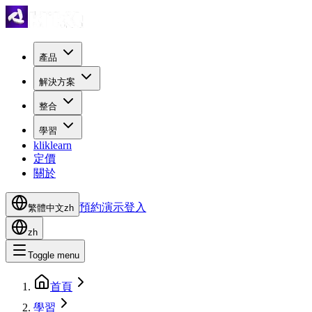
產品
解決方案
整合
學習
kliklearn
定價
關於
預約演示
登入
繁體中文
zh
zh
Toggle menu
首頁
學習