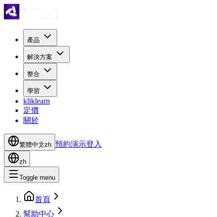
產品
解決方案
整合
學習
kliklearn
定價
關於
預約演示
登入
繁體中文
zh
zh
Toggle menu
首頁
幫助中心