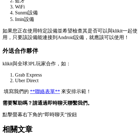
藍牙
WiFi
Sunmi設備
Imin設備
如果您正在使用特定設備並希望檢查其是否可以與klikit一起使
用，只要該設備能連接到Android設備，就應該可以使用！
外送合作夥伴
klikit與全球3PL玩家合作，如：
Grab Express
Uber Direct
​ 填寫我們的
**聯絡表單**
來安排示範！
需要幫助嗎？請通過即時聊天聯繫我們。
點擊螢幕右下角的“即時聊天”按鈕
相關文章