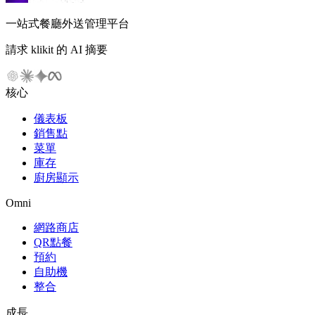
一站式餐廳外送管理平台
請求 klikit 的 AI 摘要
核心
儀表板
銷售點
菜單
庫存
廚房顯示
Omni
網路商店
QR點餐
預約
自助機
整合
成長