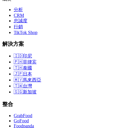
分析
CRM
忠誠度
行銷
TikTok Shop
解決方案
🇮🇩
印尼
🇵🇭
菲律宾
🇹🇭
泰國
🇯🇵
日本
🇲🇾
馬來西亞
🇹🇼
台灣
🇸🇬
新加坡
整合
GrabFood
GoFood
Foodpanda