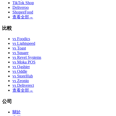
TikTok Shop
Deliveroo
ShopeeFood
查看全部
→
比較
vs
Foodics
vs
Lightspeed
vs
Toast
vs
Square
vs
Revel Systems
vs
Moka POS
vs
Qashier
vs
Oddle
vs
StoreHub
vs
Zeoniq
vs
Deliverect
查看全部
→
公司
關於