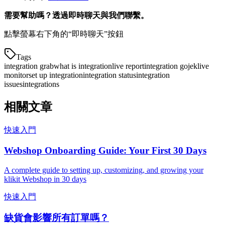
需要幫助嗎？透過即時聊天與我們聯繫。
點擊螢幕右下角的“即時聊天”按鈕
Tags
integration grab
what is integration
live report
integration gojek
live
monitor
set up integration
integration status
integration
issues
integrations
相關文章
快速入門
Webshop Onboarding Guide: Your First 30 Days
A complete guide to setting up, customizing, and growing your
klikit Webshop in 30 days
快速入門
缺貨會影響所有訂單嗎？