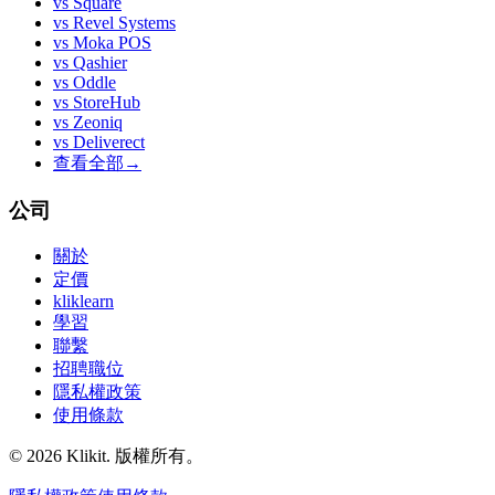
vs
Square
vs
Revel Systems
vs
Moka POS
vs
Qashier
vs
Oddle
vs
StoreHub
vs
Zeoniq
vs
Deliverect
查看全部
→
公司
關於
定價
kliklearn
學習
聯繫
招聘職位
隱私權政策
使用條款
© 2026 Klikit. 版權所有。