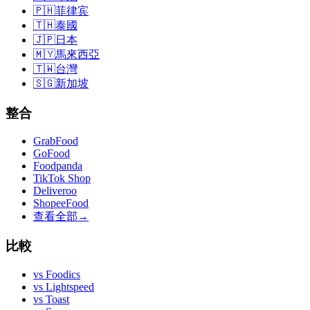
🇵🇭
菲律宾
🇹🇭
泰國
🇯🇵
日本
🇲🇾
馬來西亞
🇹🇼
台灣
🇸🇬
新加坡
整合
GrabFood
GoFood
Foodpanda
TikTok Shop
Deliveroo
ShopeeFood
查看全部
→
比較
vs
Foodics
vs
Lightspeed
vs
Toast