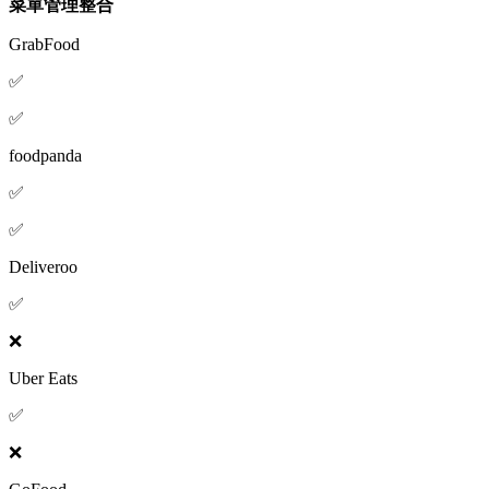
菜單管理整合
GrabFood
✅
✅
foodpanda
✅
✅
Deliveroo
✅
❌
Uber Eats
✅
❌