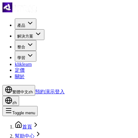
產品
解決方案
整合
學習
kliklearn
定價
關於
預約演示
登入
繁體中文
zh
zh
Toggle menu
首頁
幫助中心