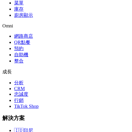
菜單
庫存
廚房顯示
Omni
網路商店
QR點餐
預約
自助機
整合
成長
分析
CRM
忠誠度
行銷
TikTok Shop
解決方案
🇮🇩
印尼