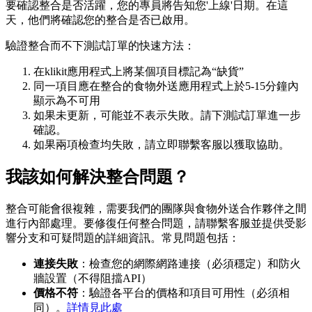
要確認整合是否活躍，您的專員將告知您'上線'日期。在這
天，他們將確認您的整合是否已啟用。
驗證整合而不下測試訂單的快速方法：
在klikit應用程式上將某個項目標記為“缺貨”
同一項目應在整合的食物外送應用程式上於5-15分鐘內
顯示為不可用
如果未更新，可能並不表示失敗。請下測試訂單進一步
確認。
如果兩項檢查均失敗，請立即聯繫客服以獲取協助。​​​​​
我該如何解決整合問題？
整合可能會很複雜，需要我們的團隊與食物外送合作夥伴之間
進行內部處理。要修復任何整合問題，請聯繫客服並提供受影
響分支和可疑問題的詳細資訊。常見問題包括：
連接失敗
：檢查您的網際網路連接（必須穩定）和防火
牆設置（不得阻擋API）
價格不符
：驗證各平台的價格和項目可用性（必須相
同）。
詳情見此處