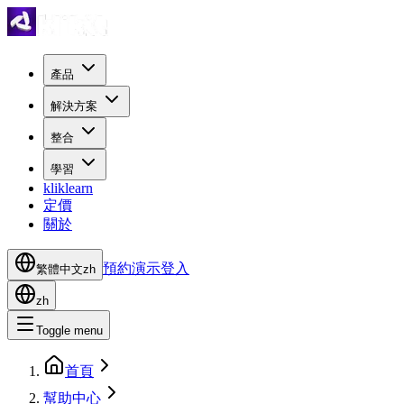
產品
解決方案
整合
學習
kliklearn
定價
關於
預約演示
登入
繁體中文
zh
zh
Toggle menu
首頁
幫助中心