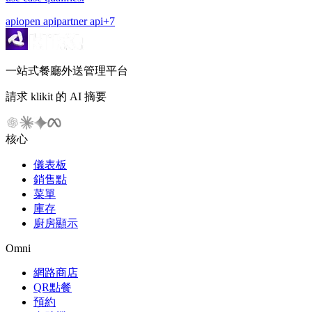
api
open api
partner api
+
7
一站式餐廳外送管理平台
請求 klikit 的 AI 摘要
核心
儀表板
銷售點
菜單
庫存
廚房顯示
Omni
網路商店
QR點餐
預約