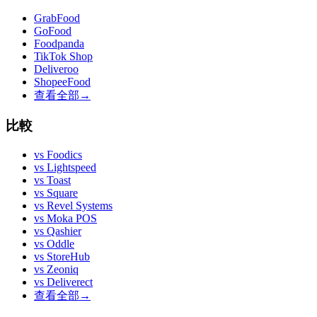
GrabFood
GoFood
Foodpanda
TikTok Shop
Deliveroo
ShopeeFood
查看全部
→
比較
vs
Foodics
vs
Lightspeed
vs
Toast
vs
Square
vs
Revel Systems
vs
Moka POS
vs
Qashier
vs
Oddle
vs
StoreHub
vs
Zeoniq
vs
Deliverect
查看全部
→