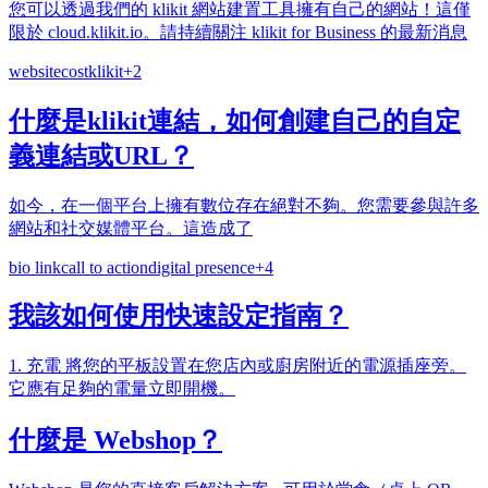
您可以透過我們的 klikit 網站建置工具擁有自己的網站！這僅
限於 cloud.klikit.io。請持續關注 klikit for Business 的最新消息
website
cost
klikit
+
2
什麼是klikit連結，如何創建自己的自定
義連結或URL？
如今，在一個平台上擁有數位存在絕對不夠。您需要參與許多
網站和社交媒體平台。這造成了
bio link
call to action
digital presence
+
4
我該如何使用快速設定指南？
1. 充電 將您的平板設置在您店內或廚房附近的電源插座旁。
它應有足夠的電量立即開機。
什麼是 Webshop？