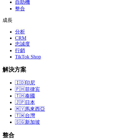
自助機
整合
成長
分析
CRM
忠誠度
行銷
TikTok Shop
解決方案
🇮🇩
印尼
🇵🇭
菲律宾
🇹🇭
泰國
🇯🇵
日本
🇲🇾
馬來西亞
🇹🇼
台灣
🇸🇬
新加坡
整合