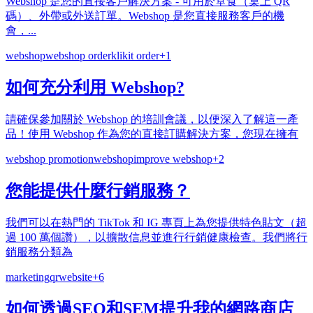
Webshop 是您的直接客戶解決方案 - 可用於堂食（桌上 QR
碼）、外帶或外送訂單。Webshop 是您直接服務客戶的機
會，...
webshop
webshop order
klikit order
+
1
如何充分利用 Webshop?
請確保參加關於 Webshop 的培訓會議，以便深入了解這一產
品！使用 Webshop 作為您的直接訂購解決方案，您現在擁有
webshop promotion
webshop
improve webshop
+
2
您能提供什麼行銷服務？
我們可以在熱門的 TikTok 和 IG 專頁上為您提供特色貼文（超
過 100 萬個讚），以擴散信息並進行行銷健康檢查。我們將行
銷服務分類為
marketing
qr
website
+
6
如何透過SEO和SEM提升我的網路商店