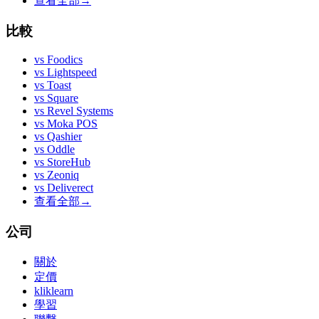
查看全部
→
比較
vs
Foodics
vs
Lightspeed
vs
Toast
vs
Square
vs
Revel Systems
vs
Moka POS
vs
Qashier
vs
Oddle
vs
StoreHub
vs
Zeoniq
vs
Deliverect
查看全部
→
公司
關於
定價
kliklearn
學習