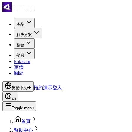
產品
解決方案
整合
學習
kliklearn
定價
關於
預約演示
登入
繁體中文
zh
zh
Toggle menu
首頁
幫助中心