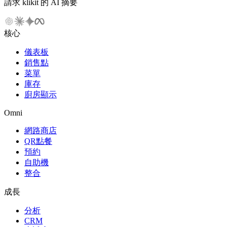
請求 klikit 的 AI 摘要
核心
儀表板
銷售點
菜單
庫存
廚房顯示
Omni
網路商店
QR點餐
預約
自助機
整合
成長
分析
CRM