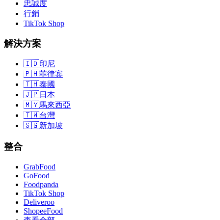
忠誠度
行銷
TikTok Shop
解決方案
🇮🇩
印尼
🇵🇭
菲律宾
🇹🇭
泰國
🇯🇵
日本
🇲🇾
馬來西亞
🇹🇼
台灣
🇸🇬
新加坡
整合
GrabFood
GoFood
Foodpanda
TikTok Shop
Deliveroo
ShopeeFood