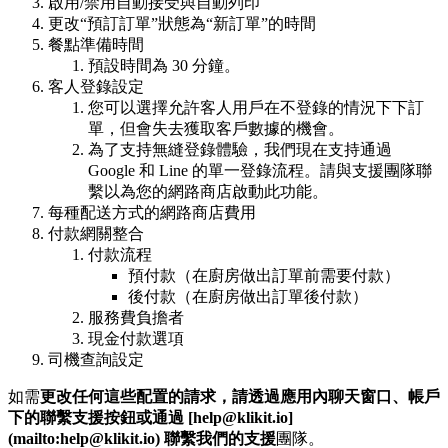
啟用/禁用自動接受與自動列印
更改“預訂訂單”狀態為“新訂單”的時間
餐點準備時間
預設時間為 30 分鐘。
客人登錄設定
您可以選擇允許客人用戶在不登錄的情況下下訂
單，但會失去獲取客戶數據的機會。
為了支持無縫登錄體驗，我們現在支持通過
Google 和 Line 的單一登錄流程。請與支援團隊聯
繫以為您的網路商店啟動此功能。
每種配送方式的網路商店費用
付款網關整合
付款流程
預付款（在廚房做出訂單前需要付款）
後付款（在廚房做出訂單後付款）
服務費負擔者
現金付款選項
司機查詢設定
如需
更改任何這些配置的請求，請透過應用內聊天窗口、帳戶
下的聯繫支援按鈕或通過 [help@klikit.io]
(mailto:help@klikit.io) 聯繫我們的支援
團隊。