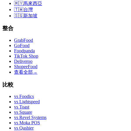
🇲🇾
馬來西亞
🇹🇼
台灣
🇸🇬
新加坡
整合
GrabFood
GoFood
Foodpanda
TikTok Shop
Deliveroo
ShopeeFood
查看全部
→
比較
vs
Foodics
vs
Lightspeed
vs
Toast
vs
Square
vs
Revel Systems
vs
Moka POS
vs
Qashier