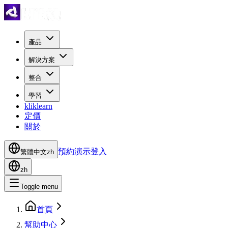
產品
解決方案
整合
學習
kliklearn
定價
關於
預約演示
登入
繁體中文
zh
zh
Toggle menu
首頁
幫助中心