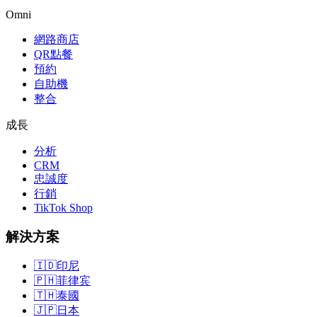
Omni
網路商店
QR點餐
預約
自助機
整合
成長
分析
CRM
忠誠度
行銷
TikTok Shop
解決方案
🇮🇩
印尼
🇵🇭
菲律宾
🇹🇭
泰國
🇯🇵
日本