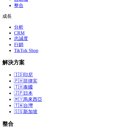
整合
成長
分析
CRM
忠誠度
行銷
TikTok Shop
解決方案
🇮🇩
印尼
🇵🇭
菲律宾
🇹🇭
泰國
🇯🇵
日本
🇲🇾
馬來西亞
🇹🇼
台灣
🇸🇬
新加坡
整合