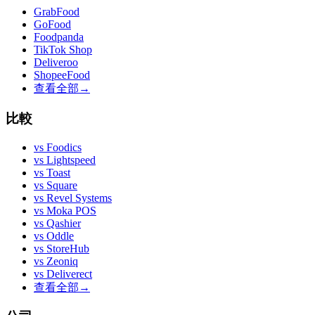
GrabFood
GoFood
Foodpanda
TikTok Shop
Deliveroo
ShopeeFood
查看全部
→
比較
vs
Foodics
vs
Lightspeed
vs
Toast
vs
Square
vs
Revel Systems
vs
Moka POS
vs
Qashier
vs
Oddle
vs
StoreHub
vs
Zeoniq
vs
Deliverect
查看全部
→