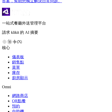
答案，幫助您獨立解決日常問題。
一站式餐廳外送管理平台
請求 klikit 的 AI 摘要
核心
儀表板
銷售點
菜單
庫存
廚房顯示
Omni
網路商店
QR點餐
預約
自助機