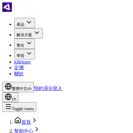
產品
解決方案
整合
學習
kliklearn
定價
關於
預約演示
登入
繁體中文
zh
zh
Toggle menu
首頁
幫助中心