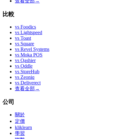
查看全部
→
比較
vs
Foodics
vs
Lightspeed
vs
Toast
vs
Square
vs
Revel Systems
vs
Moka POS
vs
Qashier
vs
Oddle
vs
StoreHub
vs
Zeoniq
vs
Deliverect
查看全部
→
公司
關於
定價
kliklearn
學習