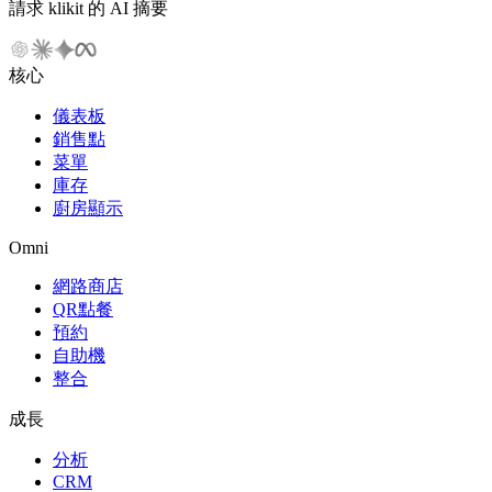
請求 klikit 的 AI 摘要
核心
儀表板
銷售點
菜單
庫存
廚房顯示
Omni
網路商店
QR點餐
預約
自助機
整合
成長
分析
CRM