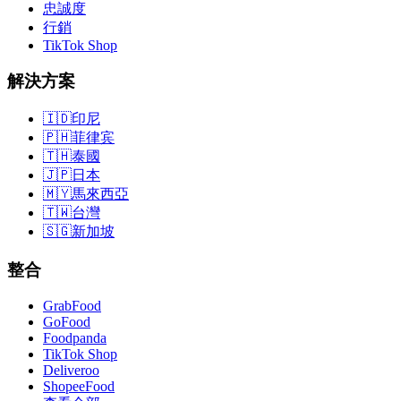
忠誠度
行銷
TikTok Shop
解決方案
🇮🇩
印尼
🇵🇭
菲律宾
🇹🇭
泰國
🇯🇵
日本
🇲🇾
馬來西亞
🇹🇼
台灣
🇸🇬
新加坡
整合
GrabFood
GoFood
Foodpanda
TikTok Shop
Deliveroo
ShopeeFood