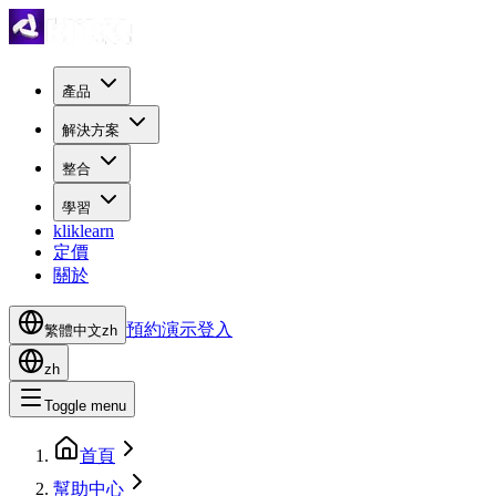
產品
解決方案
整合
學習
kliklearn
定價
關於
預約演示
登入
繁體中文
zh
zh
Toggle menu
首頁
幫助中心