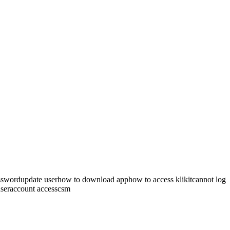
ssword
update user
how to download app
how to access klikit
cannot log
ser
account access
csm