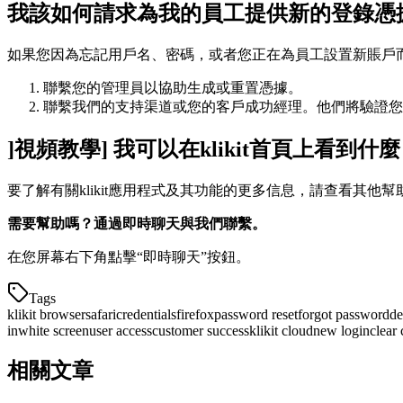
我該如何請求為我的員工提供新的登錄憑
如果您因為忘記用戶名、密碼，或者您正在為員工設置新賬戶
聯繫您的管理員以協助生成或重置憑據。
聯繫我們的支持渠道或您的客戶成功經理。他們將驗證您
]視頻教學] 我可以在klikit首頁上看到什
要了解有關klikit應用程式及其功能的更多信息，請查看其他
需要幫助嗎？通過即時聊天與我們聯繫。
在您屏幕右下角點擊“即時聊天”按鈕。
Tags
klikit browser
safari
credentials
firefox
password reset
forgot password
de
in
white screen
user access
customer success
klikit cloud
new login
clear
相關文章