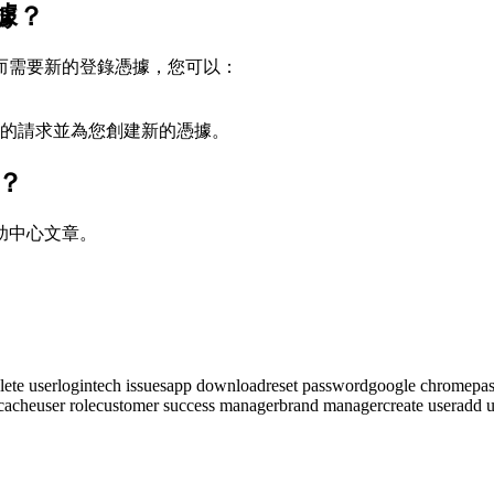
據？
而需要新的登錄憑據，您可以：
的請求並為您創建新的憑據。
麼？
幫助中心文章。
lete user
login
tech issues
app download
reset password
google chrome
pa
 cache
user role
customer success manager
brand manager
create user
add u