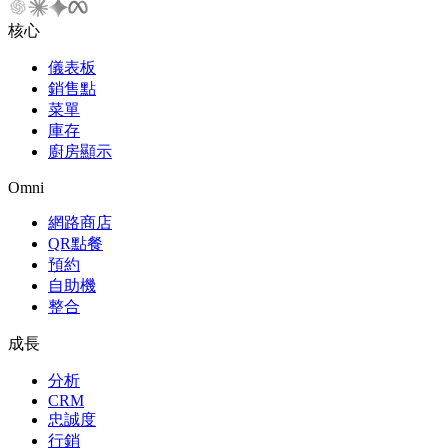
核心
儀表板
銷售點
菜單
庫存
廚房顯示
Omni
網路商店
QR點餐
預約
自助機
整合
成長
分析
CRM
忠誠度
行銷