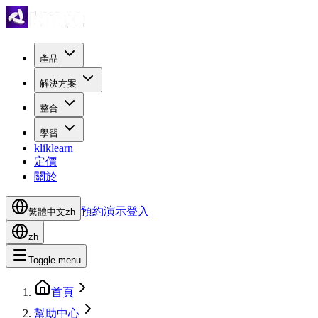
產品
解決方案
整合
學習
kliklearn
定價
關於
預約演示
登入
繁體中文
zh
zh
Toggle menu
首頁
幫助中心