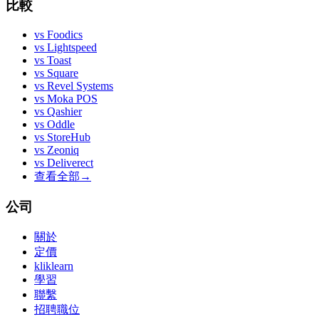
比較
vs
Foodics
vs
Lightspeed
vs
Toast
vs
Square
vs
Revel Systems
vs
Moka POS
vs
Qashier
vs
Oddle
vs
StoreHub
vs
Zeoniq
vs
Deliverect
查看全部
→
公司
關於
定價
kliklearn
學習
聯繫
招聘職位