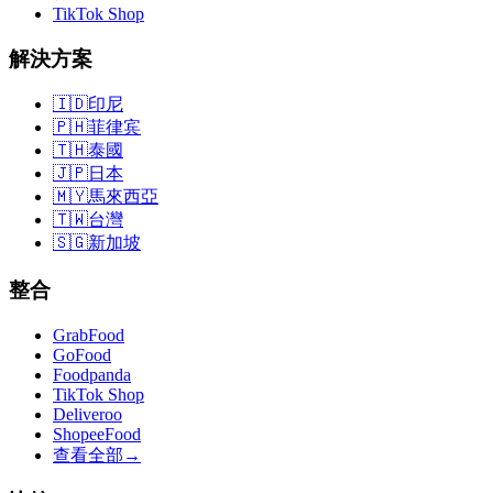
TikTok Shop
解決方案
🇮🇩
印尼
🇵🇭
菲律宾
🇹🇭
泰國
🇯🇵
日本
🇲🇾
馬來西亞
🇹🇼
台灣
🇸🇬
新加坡
整合
GrabFood
GoFood
Foodpanda
TikTok Shop
Deliveroo
ShopeeFood
查看全部
→