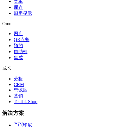
菜单
库存
厨房显示
Omni
网店
QR点餐
预约
自助机
集成
成长
分析
CRM
忠诚度
营销
TikTok Shop
解决方案
🇮🇩
印尼