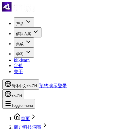
产品
解决方案
集成
学习
kliklearn
定价
关于
预约演示
登录
简体中文
zh-CN
zh-CN
Toggle menu
首页
商户科技洞察