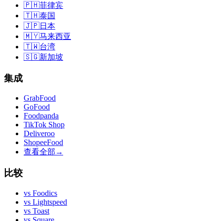
🇵🇭
菲律宾
🇹🇭
泰国
🇯🇵
日本
🇲🇾
马来西亚
🇹🇼
台湾
🇸🇬
新加坡
集成
GrabFood
GoFood
Foodpanda
TikTok Shop
Deliveroo
ShopeeFood
查看全部
→
比较
vs
Foodics
vs
Lightspeed
vs
Toast
vs
Square