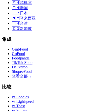
🇵🇭
菲律宾
🇹🇭
泰国
🇯🇵
日本
🇲🇾
马来西亚
🇹🇼
台湾
🇸🇬
新加坡
集成
GrabFood
GoFood
Foodpanda
TikTok Shop
Deliveroo
ShopeeFood
查看全部
→
比较
vs
Foodics
vs
Lightspeed
vs
Toast
vs
Square