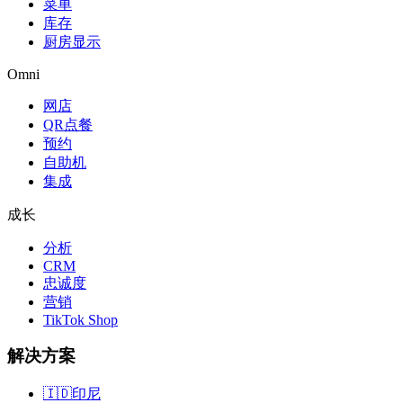
菜单
库存
厨房显示
Omni
网店
QR点餐
预约
自助机
集成
成长
分析
CRM
忠诚度
营销
TikTok Shop
解决方案
🇮🇩
印尼