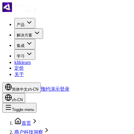
产品
解决方案
集成
学习
kliklearn
定价
关于
预约演示
登录
简体中文
zh-CN
zh-CN
Toggle menu
首页
商户科技洞察