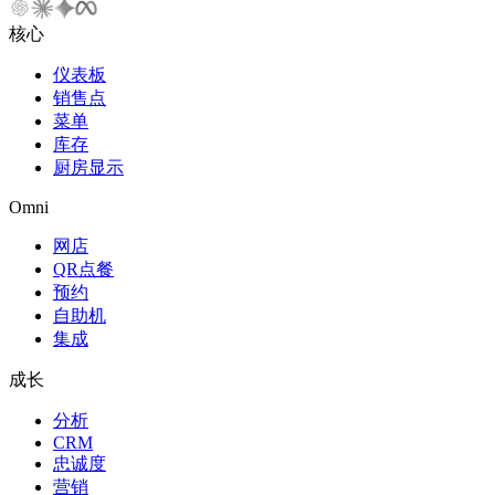
核心
仪表板
销售点
菜单
库存
厨房显示
Omni
网店
QR点餐
预约
自助机
集成
成长
分析
CRM
忠诚度
营销