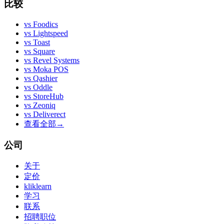
比较
vs
Foodics
vs
Lightspeed
vs
Toast
vs
Square
vs
Revel Systems
vs
Moka POS
vs
Qashier
vs
Oddle
vs
StoreHub
vs
Zeoniq
vs
Deliverect
查看全部
→
公司
关于
定价
kliklearn
学习
联系
招聘职位