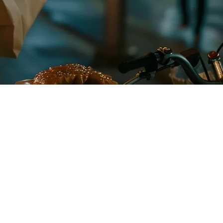
asaran, tetapi mengelola pesanan dari tablet terpisah sambil pesanan
 anda, dan bagaimana Klikit membuat proses ini lancar.
atkan saham pasar, dan pelanggan mengharapkan layanan yang cepat