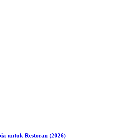
ng sama seperti mereka menangani pesanan makan di tempat atau bawa
 POS di Singapura
Otomatisasi Pesanan
Int
✅ Automatic
✅ B
⚠️ 
✅ Automatic
a untuk Restoran (2026)