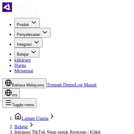
Produk
Penyelesaian
Integrasi
Belajar
kliklearn
Harga
Mengenai
Tempah Demo
Log Masuk
Bahasa Melayu
ms
ms
Toggle menu
Laman Utama
Belajar
Integrasi TikTok Shop untuk Restoran | Klikit