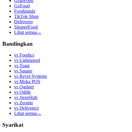
GrabFood
GoFood
Foodpanda
TikTok Shop
Deliveroo
ShopeeFood
Lihat semua
→
Bandingkan
vs
Foodics
vs
Lightspeed
vs
Toast
vs
Square
vs
Revel Systems
vs
Moka POS
vs
Qashier
vs
Oddle
vs
StoreHub
vs
Zeoniq
vs
Deliverect
Lihat semua
→
Syarikat