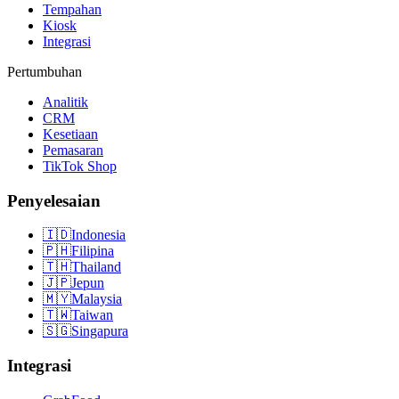
Tempahan
Kiosk
Integrasi
Pertumbuhan
Analitik
CRM
Kesetiaan
Pemasaran
TikTok Shop
Penyelesaian
🇮🇩
Indonesia
🇵🇭
Filipina
🇹🇭
Thailand
🇯🇵
Jepun
🇲🇾
Malaysia
🇹🇼
Taiwan
🇸🇬
Singapura
Integrasi