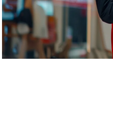
Integrasi TikTok Shop untuk
Restoran
TikTok Shop sedang mengubah cara restoran mencapai pelanggan -
membiarkan mereka menjual secara langsung melalui video viral
dan siaran langsung. Sambungkan akaun Klikit anda ke TikTok
Shop dan urus semua pesanan dalam satu papan pemuka.