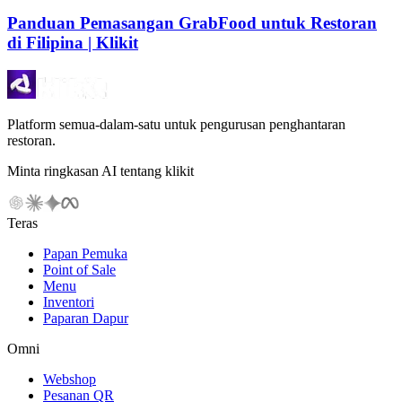
Panduan Pemasangan GrabFood untuk Restoran
di Filipina | Klikit
Platform semua-dalam-satu untuk pengurusan penghantaran
restoran.
Minta ringkasan AI tentang klikit
Teras
Papan Pemuka
Point of Sale
Menu
Inventori
Paparan Dapur
Omni
Webshop
Pesanan QR