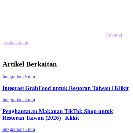
makanan. Klikit sentiasa mengikuti kemajuan terkini dalam fitur
TikTok Shop, memastikan anda bersedia apabila pilihan baru
tersedia di pasaran anda.
Sedia untuk mengeksplorat kekuatan komersial sosial?
Hubungi
pasukan kami
untuk menetapkan integrasi TikTok Shop anda hari
ini.
Artikel Berkaitan
Integrations
5 min
Integrasi GrabFood untuk Restoran Taiwan | Klikit
Integrations
5 min
Penghantaran Makanan TikTok Shop untuk
Restoran Taiwan (2026) | Klikit
Integrations
5 min