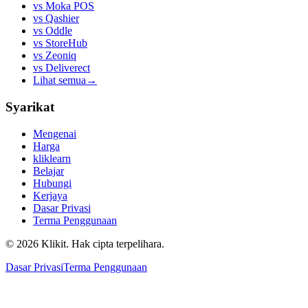
vs
Moka POS
vs
Qashier
vs
Oddle
vs
StoreHub
vs
Zeoniq
vs
Deliverect
Lihat semua
→
Syarikat
Mengenai
Harga
kliklearn
Belajar
Hubungi
Kerjaya
Dasar Privasi
Terma Penggunaan
© 2026 Klikit. Hak cipta terpelihara.
Dasar Privasi
Terma Penggunaan