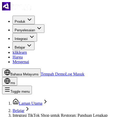
Produk
Penyelesaian
Integrasi
Belajar
kliklearn
Harga
Mengenai
Tempah Demo
Log Masuk
Bahasa Melayu
ms
ms
Toggle menu
Laman Utama
Belajar
Integrasi TikTok Shop untuk Restoran: Panduan Lengkap