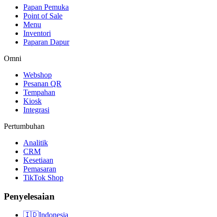
Papan Pemuka
Point of Sale
Menu
Inventori
Paparan Dapur
Omni
Webshop
Pesanan QR
Tempahan
Kiosk
Integrasi
Pertumbuhan
Analitik
CRM
Kesetiaan
Pemasaran
TikTok Shop
Penyelesaian
🇮🇩
Indonesia