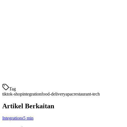
Daftar sebagai penjual makanan dan minuman di TikTok Shop.
Anda memerlukan:
Dokumen pendaftaran perniagaan
Sijil pengendalian makanan
Akaun bank untuk pembayaran
Foto berkualiti tinggi item menu anda
Langkah 3: Sambung ke POS Anda
Gunakan sistem operasi restoran seperti Klikit yang menawarkan
integrasi TikTok Shop asli. Ini memast
Tag
tiktok-shop
integration
food-delivery
apac
restaurant-tech
Artikel Berkaitan
Integrations
5 min