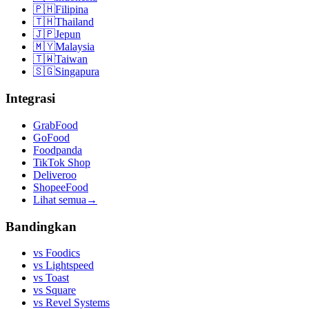
🇵🇭
Filipina
🇹🇭
Thailand
🇯🇵
Jepun
🇲🇾
Malaysia
🇹🇼
Taiwan
🇸🇬
Singapura
Integrasi
GrabFood
GoFood
Foodpanda
TikTok Shop
Deliveroo
ShopeeFood
Lihat semua
→
Bandingkan
vs
Foodics
vs
Lightspeed
vs
Toast
vs
Square
vs
Revel Systems