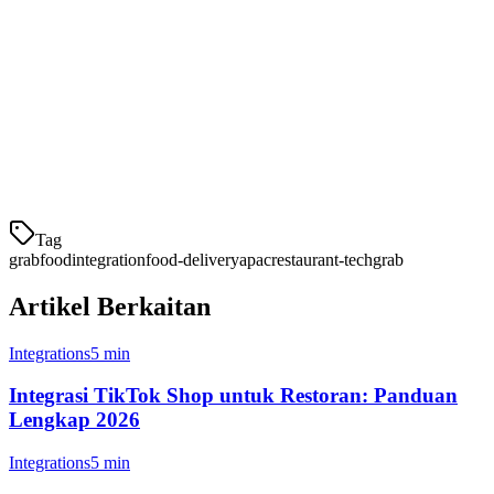
kawasan (15-20%) dan menyediakan sokongan yang kuat untuk
restoran tempatan.
Thailand
GrabFood Thailand beroperasi bersama Foodpanda. Pasaran ini
terkenal untuk nilai pesanan purata yang
Tag
grabfood
integration
food-delivery
apac
restaurant-tech
grab
Artikel Berkaitan
Integrations
5 min
Integrasi TikTok Shop untuk Restoran: Panduan
Lengkap 2026
Integrations
5 min