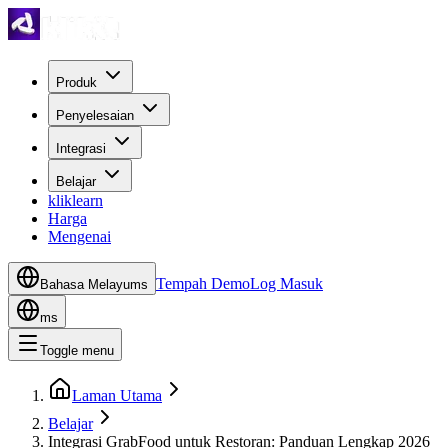
Produk
Penyelesaian
Integrasi
Belajar
kliklearn
Harga
Mengenai
Tempah Demo
Log Masuk
Bahasa Melayu
ms
ms
Toggle menu
Laman Utama
Belajar
Integrasi GrabFood untuk Restoran: Panduan Lengkap 2026