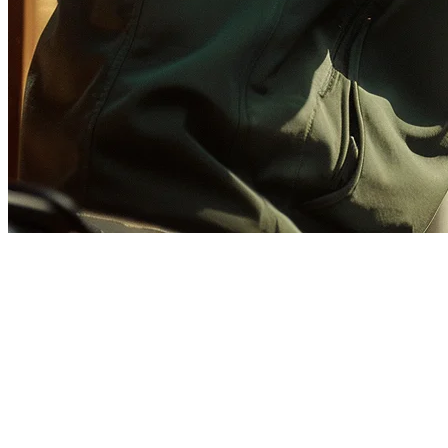
Integrasi GrabFood untuk
Restoran: Panduan Lengkap
2026
GrabFood mendominasi landskap penghantaran makanan di
kawasan Tenggara Asia, dengan operasi di Singapura, Malaysia,