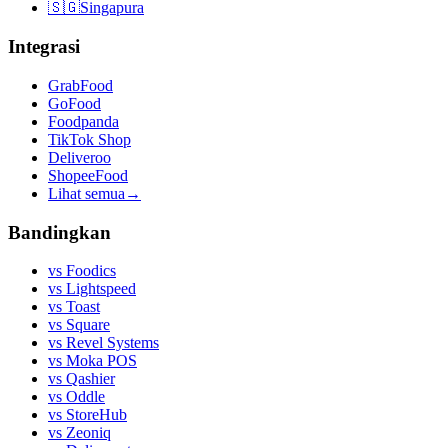
🇸🇬
Singapura
Integrasi
GrabFood
GoFood
Foodpanda
TikTok Shop
Deliveroo
ShopeeFood
Lihat semua
→
Bandingkan
vs
Foodics
vs
Lightspeed
vs
Toast
vs
Square
vs
Revel Systems
vs
Moka POS
vs
Qashier
vs
Oddle
vs
StoreHub
vs
Zeoniq