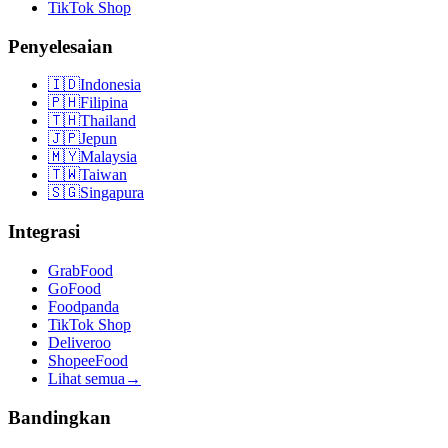
TikTok Shop
Penyelesaian
🇮🇩
Indonesia
🇵🇭
Filipina
🇹🇭
Thailand
🇯🇵
Jepun
🇲🇾
Malaysia
🇹🇼
Taiwan
🇸🇬
Singapura
Integrasi
GrabFood
GoFood
Foodpanda
TikTok Shop
Deliveroo
ShopeeFood
Lihat semua
→
Bandingkan