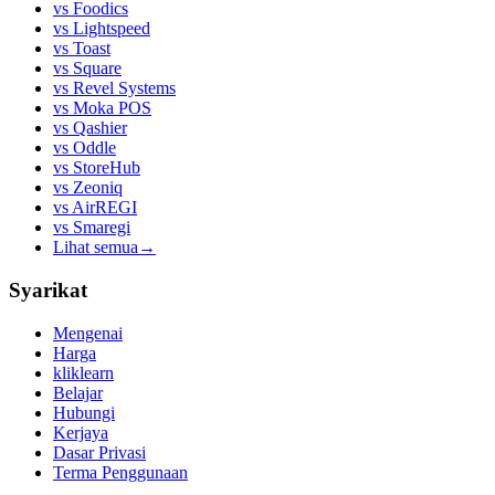
vs
Foodics
vs
Lightspeed
vs
Toast
vs
Square
vs
Revel Systems
vs
Moka POS
vs
Qashier
vs
Oddle
vs
StoreHub
vs
Zeoniq
vs
AirREGI
vs
Smaregi
Lihat semua
→
Syarikat
Mengenai
Harga
kliklearn
Belajar
Hubungi
Kerjaya
Dasar Privasi
Terma Penggunaan