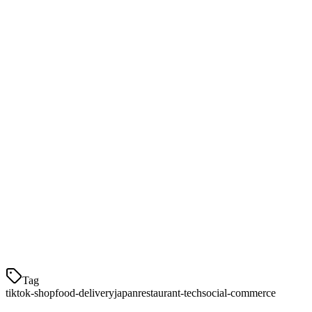
Uber
Ciri
TikTok Shop
Wolt
Eats
Saat ini lebih
15-
Yuran komisen
15-30%
rendah
30%
Pangkal
15M+ (Jepun)
2M+
1M+
pengguna
Jangkauan
Tinggi
Rendah
Rendah
organik
Kompleksiti
Sederhana
Mudah
Mudah
persediaan
Amalan Terbaik untuk Kejayaan
Untuk berjaya dengan penghantaran makanan TikTok Shop
Tag
tiktok-shop
food-delivery
japan
restaurant-tech
social-commerce