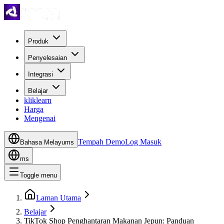
Produk
Penyelesaian
Integrasi
Belajar
kliklearn
Harga
Mengenai
Tempah Demo
Log Masuk
Bahasa Melayu
ms
ms
Toggle menu
Laman Utama
Belajar
TikTok Shop Penghantaran Makanan Jepun: Panduan